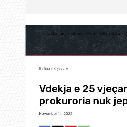
Fillimi
Lajme
Emisione
Ekonomi
Politikë
Kulturë
S
Ballina
Kryesore
Vdekja e 25 vjeça
prokuroria nuk je
November 14, 2025