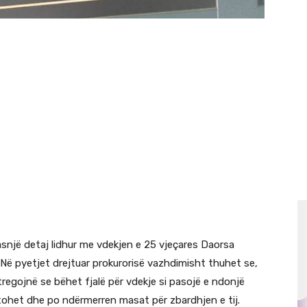
asnjë detaj lidhur me vdekjen e 25 vjeçares Daorsa
Në pyetjet drejtuar prokurorisë vazhdimisht thuhet se,
regojnë se bëhet fjalë për vdekje si pasojë e ndonjë
etohet dhe po ndërmerren masat për zbardhjen e tij.