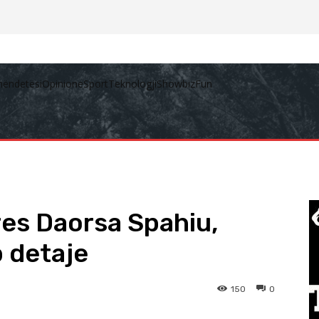
hëndetësi
Opinione
Sport
Teknologji
Showbiz
Fun
res Daorsa Spahiu,
p detaje
150
0