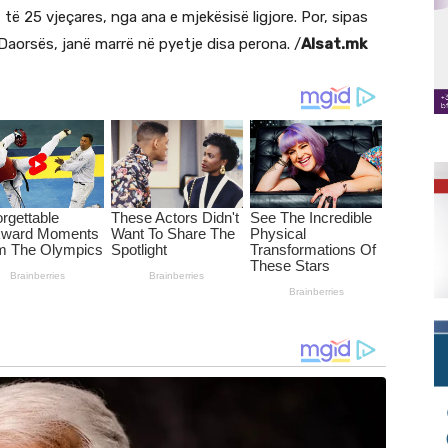
të 25 vjeçares, nga ana e mjekësisë ligjore. Por, sipas
 Daorsës, janë marrë në pyetje disa perona. /
Alsat.mk