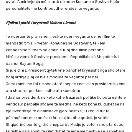
qytetit”, mirënjohja më e lartë që ndan Komuna e Gostivarit për
personalitete me kontribut dhe rëndësi të veçantë.
Fjalimi i plotë i kryetarit Valbon Limani:
Të nderuar të pranishëm, është nder i veçantë që në fillim të
mandatin tim si kryetar i Komunës së Gostivarit, të kem
kënaqësinë t’i them në emrin e tuaj dhe timin personal:
Mirë se vjen në Gostivar president i Republikës së Shqipërisë, i
dashur Bajram Begaj!
Si ju e dini z.President qyteti ynë banohet kryesisht nga shqiptarë
ndaj ardhja juaj ka një simbolikë të veçantë për ne!
Jemi komb me fat ne shqiptarët sepse kemi disa presidentë, kemi
ata shtetror por kemi edhe ata kombëtar.
I dashur president, në këto kohë trazirash politike ku bota është e
vendosur përballë sfidave të mëdha, në këto kohë ku duket se ka
një rivendosje të dinamikave gjeo-politike, ju keni ditur të
përfaqësoni me kaq fisnikëri, dinjitet dhe qetësi, jo vetëm
Shqipërinë por të gjithë shqiptarët. Madje jo vetëm shqiptarët por
të gjithë ballkansit, të cilët duhet të jenë më bashkë se asnjëherë