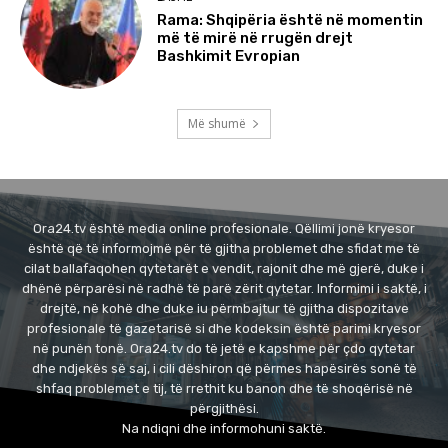
Rama: Shqipëria është në momentin
më të mirë në rrugën drejt
Bashkimit Evropian
Më shumë
Ora24.tv është media online profesionale. Qëllimi jonë kryesor
është që të informojmë për të gjitha problemet dhe sfidat me të
cilat ballafaqohen qytetarët e vendit, rajonit dhe më gjerë, duke i
dhënë përparësi në radhë të parë zërit qytetar. Informimi i saktë, i
drejtë, në kohë dhe duke iu përmbajtur të gjitha dispozitave
profesionale të gazetarisë si dhe kodeksin është parimi kryesor
në punën tonë. Ora24.tv do të jetë e kapshme për çdo qytetar
dhe ndjekës së saj, i cili dëshiron që përmes hapësirës sonë të
shfaq problemet e tij, të rrethit ku banon dhe të shoqërisë në
përgjithësi.
Na ndiqni dhe informohuni saktë.