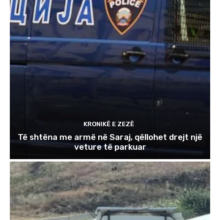
KRONIKË E ZEZË
Të shtëna me armë në Saraj, qëllohet drejt një
veture të parkuar