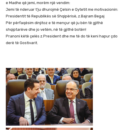
e Madhe që jemi, morëm një vendim:
Jemi të nderuar t’ju dhurojmë Çelsin e Qytetit me motivacionin:
Presidentit të Republikës së Shqipërisë, z.Bajram Begaj
Për përfaqësim dinjitoz e të mençur që ju bën të gjithë
shqiptarëve dhe jo vetëm, në të gjithë botën!
Pranoni këtë çelës z.President dhe me të do të keni hapur çdo
derë të Gostivarit.