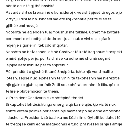
për të ecur të gjithë bashkë.
Pavarësisht se krenarinë e konsideroj kryesisht pjesë të egos e jo
virtyt, ju dini të na ushqeni me atë lloj krenarie për të cilën të
gjithë kemi nevojë.
Ndoshta në agjendën tuaj mbushur me takime, udhëtime zyrtare,
ceremoni e mbledhje shtetërore, ju as nuk e vini re se çfarë
ndjenje sigurie lini tek çdo shqiptar.
Ndoshta po befasoheni që në Gostivar të ketë kaq shumë respekt
e mirënjohje për ju, por ta dini se ka edhe më shumë seç më
lejojnë këto minuta për ta shprehur.
Për prindërit e gjyshërit tanë Shqipëria, ishte një vend malli e
lotësh, sepse nuk lejoheshin të vinin, të takoheshin me njerëzit e
një gjaku e gjuhe, por falë Zotit sot kohërat erdhën të tilla, që ne
të lirë e plot emocion të themi:
z. President Gostivarin e ke shtëpinë tënde!
Si kuptohet lehtësisht nga energjia që ka në ajër, kjo vizitë nuk
është vetëm politike por është një moment po aq edhe emocional.
I dashur z. President, së bashku me Këshillin e Qytetit ku duhet të
të tregoj se kemi edhe maqedonas e turq, pra njëzëri si një Familje