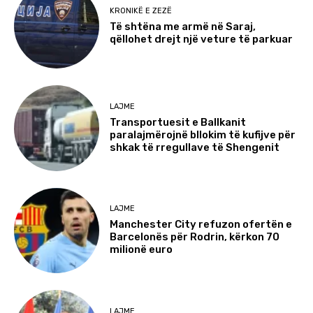
KRONIKË E ZEZË
Të shtëna me armë në Saraj,
qëllohet drejt një veture të parkuar
LAJME
Transportuesit e Ballkanit
paralajmërojnë bllokim të kufijve për
shkak të rregullave të Shengenit
LAJME
Manchester City refuzon ofertën e
Barcelonës për Rodrin, kërkon 70
milionë euro
LAJME