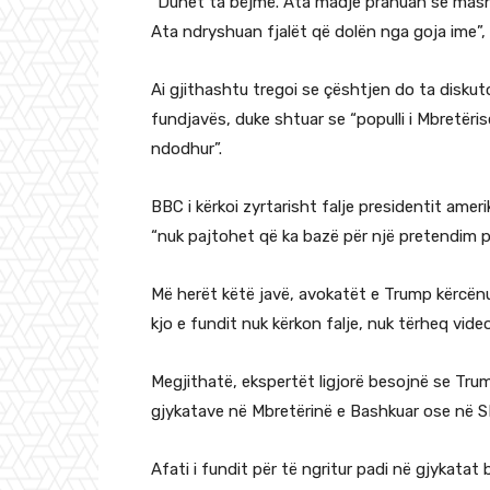
“Duhet ta bëjmë. Ata madje pranuan se masht
Ata ndryshuan fjalët që dolën nga goja ime”,
Ai gjithashtu tregoi se çështjen do ta diskut
fundjavës, duke shtuar se “populli i Mbretër
ndodhur”.
BBC i kërkoi zyrtarisht falje presidentit amer
“nuk pajtohet që ka bazë për një pretendim pë
Më herët këtë javë, avokatët e Trump kërcënu
kjo e fundit nuk kërkon falje, nuk tërheq vi
Megjithatë, ekspertët ligjorë besojnë se Tru
gjykatave në Mbretërinë e Bashkuar ose në 
Afati i fundit për të ngritur padi në gjykatat 