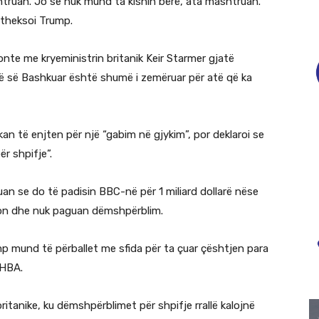
ruan. Jo se nuk mund ta kishin bërë, ata mashtruan.
 theksoi Trump.
onte me kryeministrin britanik Keir Starmer gjatë
isë së Bashkuar është shumë i zemëruar për atë që ka
ikan të enjten për një “gabim në gjykim”, por deklaroi se
r shpifje”.
an se do të padisin BBC-në për 1 miliard dollarë nëse
deon dhe nuk paguan dëmshpërblim.
mp mund të përballet me sfida për ta çuar çështjen para
SHBA.
britanike, ku dëmshpërblimet për shpifje rrallë kalojnë