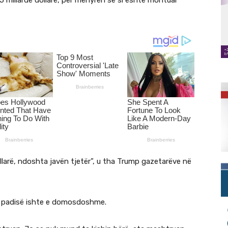
5 miliardë dollarë, për mënyrën se si është montuar
ollarë, ndoshta javën tjetër”, u tha Trump gazetarëve në
 e padisë ishte e domosdoshme.