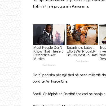
për një dëmshpërblim që varion nga 1 deri në 
fjalimi i tij në programin Panorama.
Do t’i padisim për një deri në pesë miliardë d
bord të Air Force One.
Shefi i Shtëpisë së Bardhë theksoi se hapja