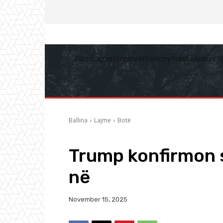
Fillimi
Lajme
Emisione
Ekonomi
Politikë
Kulturë
S
Ballina
Lajme
Botë
Trump konfirmon 
në
November 15, 2025