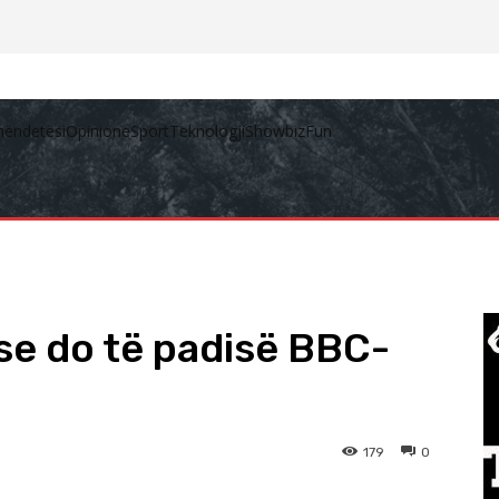
hëndetësi
Opinione
Sport
Teknologji
Showbiz
Fun
se do të padisë BBC-
179
0