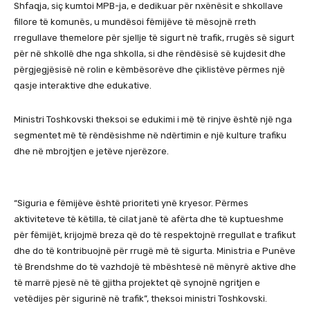
Shfaqja, siç kumtoi MPB-ja, e dedikuar për nxënësit e shkollave
fillore të komunës, u mundësoi fëmijëve të mësojnë rreth
rregullave themelore për sjellje të sigurt në trafik, rrugës së sigurt
për në shkollë dhe nga shkolla, si dhe rëndësisë së kujdesit dhe
përgjegjësisë në rolin e këmbësorëve dhe çiklistëve përmes një
qasje interaktive dhe edukative.
Ministri Toshkovski theksoi se edukimi i më të rinjve është një nga
segmentet më të rëndësishme në ndërtimin e një kulture trafiku
dhe në mbrojtjen e jetëve njerëzore.
“Siguria e fëmijëve është prioriteti ynë kryesor. Përmes
aktiviteteve të këtilla, të cilat janë të afërta dhe të kuptueshme
për fëmijët, krijojmë breza që do të respektojnë rregullat e trafikut
dhe do të kontribuojnë për rrugë më të sigurta. Ministria e Punëve
të Brendshme do të vazhdojë të mbështesë në mënyrë aktive dhe
të marrë pjesë në të gjitha projektet që synojnë ngritjen e
vetëdijes për sigurinë në trafik”, theksoi ministri Toshkovski.