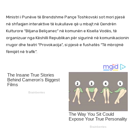
Ministri i Punëve të Brendshme Pançe Toshkovski sot mori pjesë
në shfaqjen interaktive të kukullave që u mbajt në Qendrën
Kulturore “Biljana Beliçanec” në komunën e Kisella Vodës, të
organizuar nga Këshilli Republikan për sigurinë në komunikacionin
rrugor dhe teatri “Provokacija”, si pjesë e fushatës “Të mbrojmë
fëmijët në trafik”.