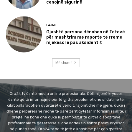
cenojnë sigurinë
LAJME
Gjashtë persona dënohen në Tetovë
për mashtrim me raporte të rreme
mjekësore pas aksidentit
Më shumë
Ora24.tv është media online profesionale. Qëllimi jonë kryesor
është që të informojmë për të gjitha problemet dhe sfidat me të
cilat ballafaqohen qytetarët e vendit, rajonit dhe më gjerë, duke i
dhënë përparësi në radhë të parë zërit qytetar. Informimi i saktë, i
drejtë, në kohë dhe duke iu përmbajtur të gjitha dispozitave
profesionale të gazetarisë si dhe kodeksin është parimi kryesor
në punën tonë. Ora24.tv do të jetë e kapshme për çdo qytetar