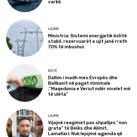
varkë
LAJME
Ministria: Sistemi energjetik është
stabil, rezervuarët e ujit janë rreth
70% të mbushur
BOTË
Dallim i madh mes Evropës dhe
Ballkanit në pagat minimale
,”Maqedonia e Veriut ndër nivelet më
të ulëta”
LAJME
Vijojnë reagimet pas shpalljes “non
grata” të Belës dhe Alimit,
Lamallari: Nuk lejojmë agjenda që