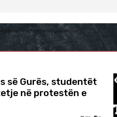
hëndetësi
Opinione
Sport
Teknologji
Showbiz
Fun
s së Gurës, studentët
etje në protestën e