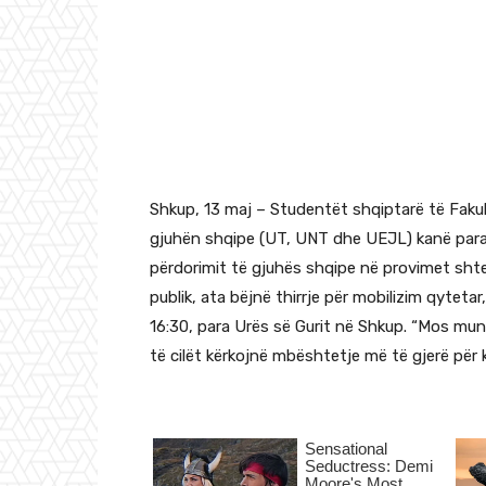
Shkup, 13 maj – Studentët shqiptarë të Fakul
gjuhën shqipe (UT, UNT dhe UEJL) kanë paral
përdorimit të gjuhës shqipe në provimet sht
publik, ata bëjnë thirrje për mobilizim qyteta
16:30, para Urës së Gurit në Shkup. “Mos mung
të cilët kërkojnë mbështetje më të gjerë për 