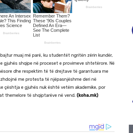
bajtur muaj më parë, ku studentët ngritën zërin kundër,
n e gjuhës shqipe në proceset e provimeve shtetërore. Në
uhësore dhe respektim të të drejtave të garantuara me
 vazhdojnë me protesta të njëpasnjëshme deri në
r se çështja e gjuhës nuk është vetëm akademike, por
jtat themelore të shqiptarëve në vend.
(koha.mk)