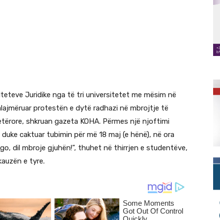
teteve Juridike nga të tri universitetet me mësim në
ajmëruar protestën e dytë radhazi në mbrojtje të
etërore, shkruan gazeta KOHA. Përmes një njoftimi
r, duke caktuar tubimin për më 18 maj (e hënë), në ora
o, dil mbroje gjuhën!”, thuhet në thirrjen e studentëve,
kauzën e tyre.