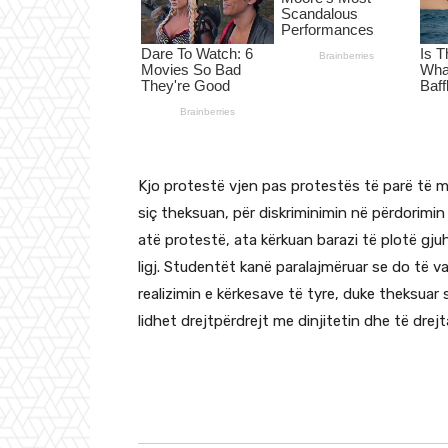
Kjo protestë vjen pas protestës të parë të m
siç theksuan, për diskriminimin në përdorimi
atë protestë, ata kërkuan barazi të plotë gj
ligj. Studentët kanë paralajmëruar se do të
realizimin e kërkesave të tyre, duke theksua
lidhet drejtpërdrejt me dinjitetin dhe të dre