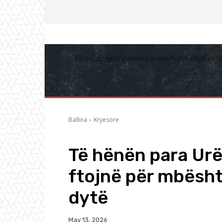
Fillimi
Lajme
Emisione
Ekonomi
Politikë
Kulturë
S
Ballina
Kryesore
Të hënën para Urë
ftojnë për mbësht
dytë
May 13, 2026