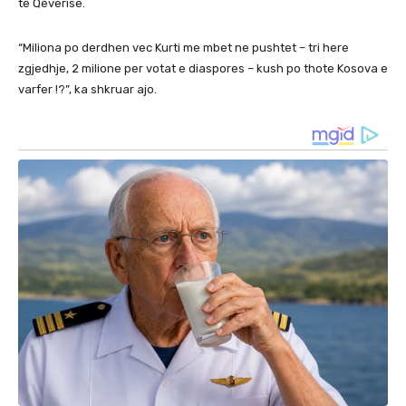
të Qeverisë.
“Miliona po derdhen vec Kurti me mbet ne pushtet – tri here
zgjedhje, 2 milione per votat e diaspores – kush po thote Kosova e
varfer !?”, ka shkruar ajo.