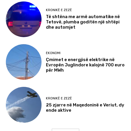
KRONIKË E ZEZË
Të shtëna me armë automatike në
Tetovë, plumba goditën një shtëpi
dhe automjet
EKONOMI
Çmimet e energjisë elektrike në
Evropën Juglindore kalojnë 700 euro
për MWh
KRONIKË E ZEZË
25 zjarre në Maqedoninë e Veriut, dy
ende aktive