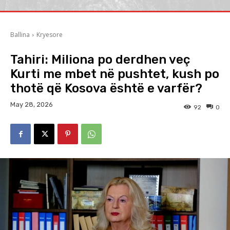
Ballina
Kryesore
Tahiri: Miliona po derdhen veç
Kurti me mbet në pushtet, kush po
thotë që Kosova është e varfër?
May 28, 2026
92
0