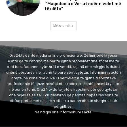
,”Maqedonia e Veriut ndër nivelet më
të ulëta”
Më shumë
Ora24.tv është media online profesionale. Qëllimi jonë kryesor
është që të informojmë për të gjitha problemet dhe sfidat me të
cilat ballafaqohen qytetarët e vendit, rajonit dhe më gjerë, duke i
dhënë përparësi në radhë të parë zërit qytetar. Informimi i saktë, i
drejtë, në kohë dhe duke iu përmbajtur të gjitha dispozitave
profesionale të gazetarisë si dhe kodeksin është parimi kryesor
në punën tonë. Ora24.tv do të jetë e kapshme për çdo qytetar
dhe ndjekës së saj, i cili dëshiron që përmes hapësirës sonë të
shfaq problemet e tij, të rrethit ku banon dhe të shoqërisë në
përgjithësi.
Na ndiqni dhe informohuni saktë.