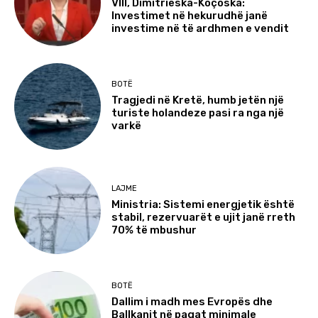
VIII, Dimitrieska-Koçoska:
Investimet në hekurudhë janë
investime në të ardhmen e vendit
BOTË
Tragjedi në Kretë, humb jetën një
turiste holandeze pasi ra nga një
varkë
LAJME
Ministria: Sistemi energjetik është
stabil, rezervuarët e ujit janë rreth
70% të mbushur
BOTË
Dallim i madh mes Evropës dhe
Ballkanit në pagat minimale