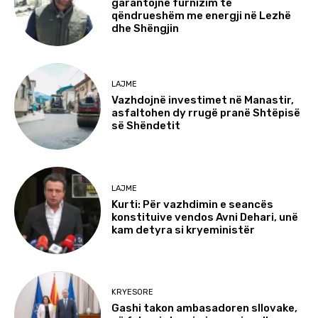
garantojnë furnizim të
qëndrueshëm me energji në Lezhë
dhe Shëngjin
LAJME
Vazhdojnë investimet në Manastir,
asfaltohen dy rrugë pranë Shtëpisë
së Shëndetit
LAJME
Kurti: Për vazhdimin e seancës
konstituive vendos Avni Dehari, unë
kam detyra si kryeministër
KRYESORE
Gashi takon ambasadoren sllovake,