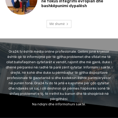
në fokus integrimi evropian dhe
bashkëpunimi dypalësh
Më shumë
Ora24.tv është media online profesionale. Qëllimi jonë kryesor
është që të informojmë për të gjitha problemet dhe sfidat me të
cilat ballafaqohen qytetarët e vendit, rajonit dhe më gjerë, duke i
dhënë përparësi në radhë të parë zërit qytetar. Informimi i saktë, i
drejtë, në kohë dhe duke iu përmbajtur të gjitha dispozitave
profesionale të gazetarisë si dhe kodeksin është parimi kryesor
në punën tonë. Ora24.tv do të jetë e kapshme për çdo qytetar
dhe ndjekës së saj, i cili dëshiron që përmes hapësirës sonë të
shfaq problemet e tij, të rrethit ku banon dhe të shoqërisë në
përgjithësi.
Na ndiqni dhe informohuni saktë.