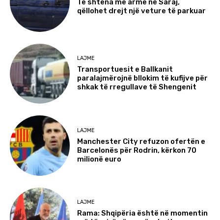
Të shtëna me armë në Saraj,
qëllohet drejt një veture të parkuar
LAJME
Transportuesit e Ballkanit
paralajmërojnë bllokim të kufijve për
shkak të rregullave të Shengenit
LAJME
Manchester City refuzon ofertën e
Barcelonës për Rodrin, kërkon 70
milionë euro
LAJME
Rama: Shqipëria është në momentin