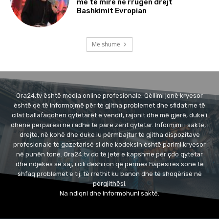
më të mirë në rrugën drejt
Bashkimit Evropian
Më shumë
Ora24.tv është media online profesionale. Qëllimi jonë kryesor
është që të informojmë për të gjitha problemet dhe sfidat me të
cilat ballafaqohen qytetarët e vendit, rajonit dhe më gjerë, duke i
dhënë përparësi në radhë të parë zërit qytetar. Informimi i saktë, i
drejtë, në kohë dhe duke iu përmbajtur të gjitha dispozitave
profesionale të gazetarisë si dhe kodeksin është parimi kryesor
në punën tonë. Ora24.tv do të jetë e kapshme për çdo qytetar
dhe ndjekës së saj, i cili dëshiron që përmes hapësirës sonë të
shfaq problemet e tij, të rrethit ku banon dhe të shoqërisë në
përgjithësi.
Na ndiqni dhe informohuni saktë.