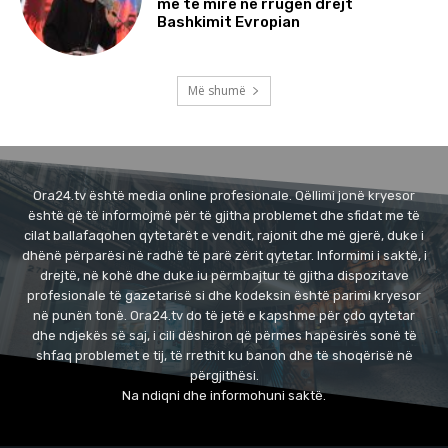
më të mirë në rrugën drejt
Bashkimit Evropian
Më shumë
Ora24.tv është media online profesionale. Qëllimi jonë kryesor
është që të informojmë për të gjitha problemet dhe sfidat me të
cilat ballafaqohen qytetarët e vendit, rajonit dhe më gjerë, duke i
dhënë përparësi në radhë të parë zërit qytetar. Informimi i saktë, i
drejtë, në kohë dhe duke iu përmbajtur të gjitha dispozitave
profesionale të gazetarisë si dhe kodeksin është parimi kryesor
në punën tonë. Ora24.tv do të jetë e kapshme për çdo qytetar
dhe ndjekës së saj, i cili dëshiron që përmes hapësirës sonë të
shfaq problemet e tij, të rrethit ku banon dhe të shoqërisë në
përgjithësi.
Na ndiqni dhe informohuni saktë.