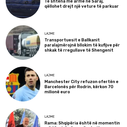
Të shtëna me armë në Saraj,
qëllohet drejt një veture të parkuar
LAJME
Transportuesit e Ballkanit
paralajmërojnë bllokim të kufijve për
shkak të rregullave të Shengenit
LAJME
Manchester City refuzon ofertën e
Barcelonës për Rodrin, kërkon 70
milionë euro
LAJME
Rama: Shqipëria është në momentin