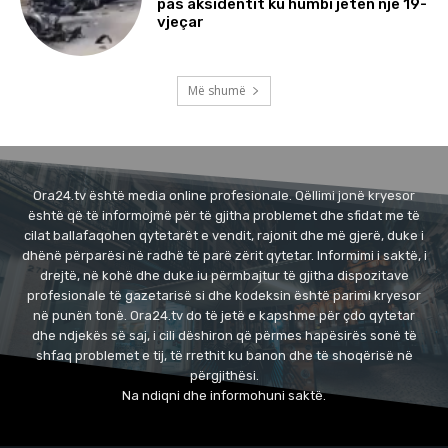
pas aksidentit ku humbi jetën një 19-
vjeçar
Më shumë
Ora24.tv është media online profesionale. Qëllimi jonë kryesor
është që të informojmë për të gjitha problemet dhe sfidat me të
cilat ballafaqohen qytetarët e vendit, rajonit dhe më gjerë, duke i
dhënë përparësi në radhë të parë zërit qytetar. Informimi i saktë, i
drejtë, në kohë dhe duke iu përmbajtur të gjitha dispozitave
profesionale të gazetarisë si dhe kodeksin është parimi kryesor
në punën tonë. Ora24.tv do të jetë e kapshme për çdo qytetar
dhe ndjekës së saj, i cili dëshiron që përmes hapësirës sonë të
shfaq problemet e tij, të rrethit ku banon dhe të shoqërisë në
përgjithësi.
Na ndiqni dhe informohuni saktë.