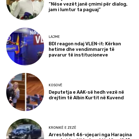
“Nëse vezët janë çmimi për dialog,
jam i lumtur ta paguaj”
LAJME
BDI reagon ndaj VLEN-it: Kërkon
hetime dhe vendimmarrje të
pavarur të institucioneve
KOSOVË
Deputetja e AAK-së hedh vezë në
drejtim të Albin Kurtit në Kuvend
KRONIKË E ZEZË
Arrestohet 46-vjeçari nga Haraçina