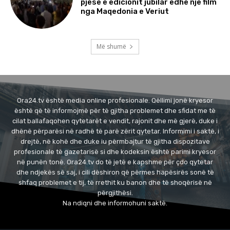
pjesë e edicionit jubilar edhe një film
nga Maqedonia e Veriut
Më shumë
Ora24.tv është media online profesionale. Qëllimi jonë kryesor
është që të informojmë për të gjitha problemet dhe sfidat me të
cilat ballafaqohen qytetarët e vendit, rajonit dhe më gjerë, duke i
dhënë përparësi në radhë të parë zërit qytetar. Informimi i saktë, i
drejtë, në kohë dhe duke iu përmbajtur të gjitha dispozitave
profesionale të gazetarisë si dhe kodeksin është parimi kryesor
në punën tonë. Ora24.tv do të jetë e kapshme për çdo qytetar
dhe ndjekës së saj, i cili dëshiron që përmes hapësirës sonë të
shfaq problemet e tij, të rrethit ku banon dhe të shoqërisë në
përgjithësi.
Na ndiqni dhe informohuni saktë.