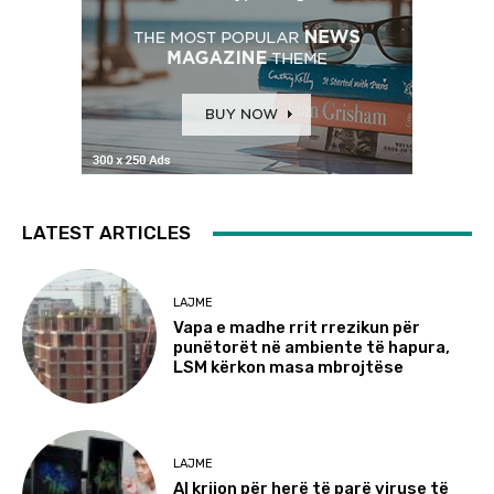
LATEST ARTICLES
LAJME
Vapa e madhe rrit rrezikun për
punëtorët në ambiente të hapura,
LSM kërkon masa mbrojtëse
LAJME
AI krijon për herë të parë viruse të