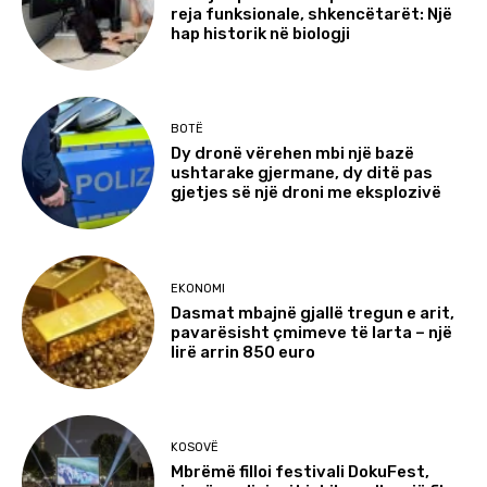
reja funksionale, shkencëtarët: Një
hap historik në biologji
BOTË
Dy dronë vërehen mbi një bazë
ushtarake gjermane, dy ditë pas
gjetjes së një droni me eksplozivë
EKONOMI
Dasmat mbajnë gjallë tregun e arit,
pavarësisht çmimeve të larta – një
lirë arrin 850 euro
KOSOVË
Mbrëmë filloi festivali DokuFest,