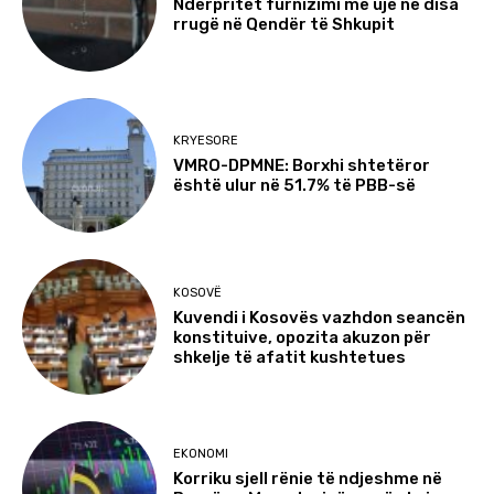
Ndërpritet furnizimi me ujë në disa
rrugë në Qendër të Shkupit
KRYESORE
VMRO-DPMNE: Borxhi shtetëror
është ulur në 51.7% të PBB-së
KOSOVË
Kuvendi i Kosovës vazhdon seancën
konstituive, opozita akuzon për
shkelje të afatit kushtetues
EKONOMI
Korriku sjell rënie të ndjeshme në