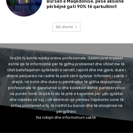
Bursën e Maqedonisë, pesë aksione
përbëjnë gati 90% të qarkullimit
Më shumë
Ora24.tv është media online profesionale. Qëllimi jonë kryesor
është që të informojmë për të gjitha problemet dhe sfidat me të
cilat ballafaqohen qytetarët e vendit, rajonit dhe më gjerë, duke i
dhënë përparësi në radhë të parë zërit qytetar. Informimi i saktë, i
drejtë, në kohë dhe duke iu përmbajtur të gjitha dispozitave
profesionale të gazetarisë si dhe kodeksin është parimi kryesor
në punën tonë. Ora24.tv do të jetë e kapshme për çdo qytetar
dhe ndjekës së saj, i cili dëshiron që përmes hapësirës sonë të
shfaq problemet e tij, të rrethit ku banon dhe të shoqërisë në
përgjithësi.
Na ndiqni dhe informohuni saktë.