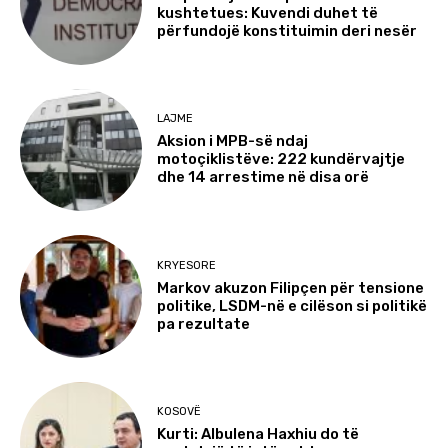
kushtetues: Kuvendi duhet të
përfundojë konstituimin deri nesër
LAJME
Aksion i MPB-së ndaj
motoçiklistëve: 222 kundërvajtje
dhe 14 arrestime në disa orë
KRYESORE
Markov akuzon Filipçen për tensione
politike, LSDM-në e cilëson si politikë
pa rezultate
KOSOVË
Kurti: Albulena Haxhiu do të