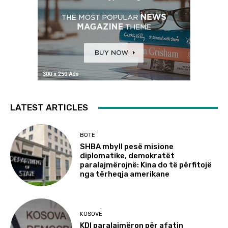
LATEST ARTICLES
BOTË
SHBA mbyll pesë misione
diplomatike, demokratët
paralajmërojnë: Kina do të përfitojë
nga tërheqja amerikane
KOSOVË
KDI paralajmëron për afatin