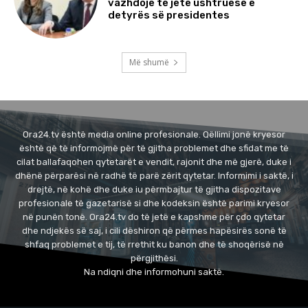
vazhdojë të jetë ushtruese e
detyrës së presidentes
Më shumë
Ora24.tv është media online profesionale. Qëllimi jonë kryesor
është që të informojmë për të gjitha problemet dhe sfidat me të
cilat ballafaqohen qytetarët e vendit, rajonit dhe më gjerë, duke i
dhënë përparësi në radhë të parë zërit qytetar. Informimi i saktë, i
drejtë, në kohë dhe duke iu përmbajtur të gjitha dispozitave
profesionale të gazetarisë si dhe kodeksin është parimi kryesor
në punën tonë. Ora24.tv do të jetë e kapshme për çdo qytetar
dhe ndjekës së saj, i cili dëshiron që përmes hapësirës sonë të
shfaq problemet e tij, të rrethit ku banon dhe të shoqërisë në
përgjithësi.
Na ndiqni dhe informohuni saktë.