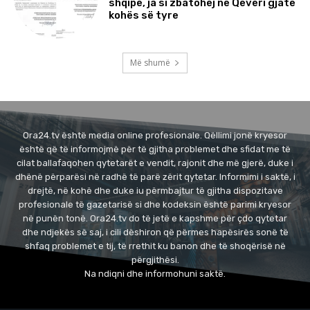
shqipe, ja si zbatohej në Qeveri gjatë
kohës së tyre
Më shumë
Ora24.tv është media online profesionale. Qëllimi jonë kryesor
është që të informojmë për të gjitha problemet dhe sfidat me të
cilat ballafaqohen qytetarët e vendit, rajonit dhe më gjerë, duke i
dhënë përparësi në radhë të parë zërit qytetar. Informimi i saktë, i
drejtë, në kohë dhe duke iu përmbajtur të gjitha dispozitave
profesionale të gazetarisë si dhe kodeksin është parimi kryesor
në punën tonë. Ora24.tv do të jetë e kapshme për çdo qytetar
dhe ndjekës së saj, i cili dëshiron që përmes hapësirës sonë të
shfaq problemet e tij, të rrethit ku banon dhe të shoqërisë në
përgjithësi.
Na ndiqni dhe informohuni saktë.