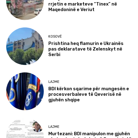
rrjetin e marketeve “Tinex” në
Maqedoninë e Veriut
KOSOVË
Prishtina heq flamurin e Ukrainës
pas deklaratave të Zelenskyt në
Serbi
LAJME
BDI kërkon sqarime për mungesën e
procesverbaleve të Qeverisë në
gjuhën shqipe
LAJME
Murtezani: BDI manipulon me gjuhën