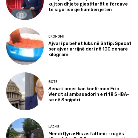
kujton dhjetë pjesëtarët e forcave
të sigurisë që humbën jetën
EKONOMI
Ajvari po bëhet luks në Shtip: Specat
për ajvar arrijnë deri në 100 denarë
kilogrami
BOTË
Senati amerikan konfirmon Eric
Wendt si ambasadorin e ri të SHBA-
së në Shqipëri
LAJME
Mendi Qyra: Nis asfaltimi i rrugës