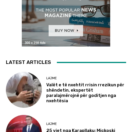
LATEST ARTICLES
LAJME
Valët e të nxehtit rrisin rrezikun për
shëndetin, ekspertët
paralajmërojnë për goditjen nga
nxehtësia
LAJME
25 vjet nga Karapllaku: Mickoski