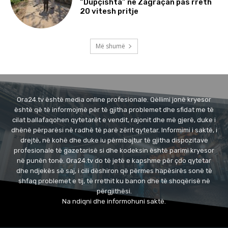
“Dupçishta” në Zagraçan pas rreth
20 vitesh pritje
Më shumë
Ora24.tv është media online profesionale. Qëllimi jonë kryesor
është që të informojmë për të gjitha problemet dhe sfidat me të
cilat ballafaqohen qytetarët e vendit, rajonit dhe më gjerë, duke i
dhënë përparësi në radhë të parë zërit qytetar. Informimi i saktë, i
drejtë, në kohë dhe duke iu përmbajtur të gjitha dispozitave
profesionale të gazetarisë si dhe kodeksin është parimi kryesor
në punën tonë. Ora24.tv do të jetë e kapshme për çdo qytetar
dhe ndjekës së saj, i cili dëshiron që përmes hapësirës sonë të
shfaq problemet e tij, të rrethit ku banon dhe të shoqërisë në
përgjithësi.
Na ndiqni dhe informohuni saktë.