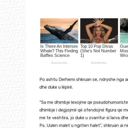
Po ashtu Derhemi shkruan se, ndryshe nga arti
dhe duke u lëpirë.
“Sa me dhimbje lexojme qe pseudohumoriste
dhimbje i degjojmë që ofendojnë figura qe me 
me te veshtira, jo duke u zvarritur si larva dhe
Ps. Uulen malet u ngriten halet”, shkruan ai n