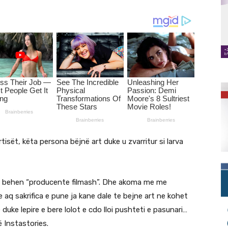
sët, këta persona bëjnë art duke u zvarritur si larva
 behen “producente filmash”. Dhe akoma me me
aq sakrifica e pune ja kane dale te bejne art ne kohet
 duke lepire e bere lolot e cdo lloi pushteti e pasunari…
ë Instastories.