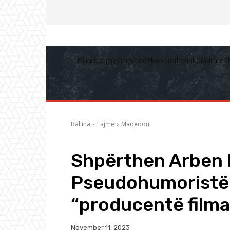
Fillimi
Lajme
Emisione
Ekonomi
Politikë
Kulturë
S
Ballina
Lajme
Maqedoni
Shpërthen Arben 
Pseudohumoristë
“producentë filma
November 11, 2023