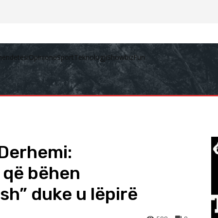
hëndetësi
Opinione
Sport
Teknologji
Showbiz
Fun
Derhemi:
 që bëhen
sh” duke u lëpirë