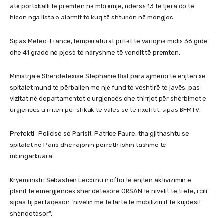
atë portokalli të premten në mbrëmje, ndërsa 13 të tjera do të
hiqen nga lista e alarmit të kuq të shtunën në mëngjes.
Sipas Meteo-France, temperaturat pritet të variojnë midis 36 grdë
dhe 41 gradë në pjesë të ndryshme të vendit të premten.
Ministrja e Shëndetësisë Stephanie Rist paralajmëroi të enjten se
spitalet mund të përballen me një fund të vështirë të javës, pasi
vizitat në departamentet e urgjencës dhe thirrjet për shërbimet e
urgjencës u rritën për shkak të valës së të nxehtit, sipas BFMTV.
Prefekti i Policisë së Parisit, Patrice Faure, tha gjithashtu se
spitalet në Paris dhe rajonin përreth ishin tashmë të
mbingarkuara.
Kryeministri Sebastien Lecornu njoftoi të enjten aktivizimin e
planit të emergjencës shëndetësore ORSAN të nivelit të tretë, i cili
sipas tij përfaqëson “nivelin më të lartë të mobilizimit të kujdesit
shëndetësor”.