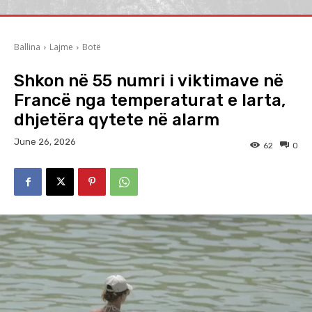
Ballina
Lajme
Botë
Shkon në 55 numri i viktimave në
Francë nga temperaturat e larta,
dhjetëra qytete në alarm
June 26, 2026
62
0