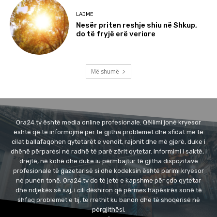
LAJME
Nesër priten reshje shiu në Shkup,
do të fryjë erë veriore
Më shumë
Ora24.tv është media online profesionale. Qëllimi jonë kryesor
është që të informojmë për të gjitha problemet dhe sfidat me të
cilat ballafaqohen qytetarët e vendit, rajonit dhe më gjerë, duke i
dhënë përparësi në radhë të parë zërit qytetar. Informimi i saktë, i
drejtë, në kohë dhe duke iu përmbajtur të gjitha dispozitave
profesionale të gazetarisë si dhe kodeksin është parimi kryesor
në punën tonë. Ora24.tv do të jetë e kapshme për çdo qytetar
dhe ndjekës së saj, i cili dëshiron që përmes hapësirës sonë të
shfaq problemet e tij, të rrethit ku banon dhe të shoqërisë në
përgjithësi.