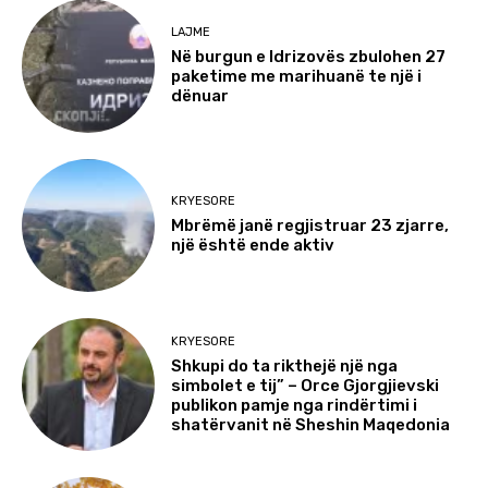
LAJME
Në burgun e Idrizovës zbulohen 27
paketime me marihuanë te një i
dënuar
KRYESORE
Mbrëmë janë regjistruar 23 zjarre,
një është ende aktiv
KRYESORE
Shkupi do ta rikthejë një nga
simbolet e tij” – Orce Gjorgjievski
publikon pamje nga rindërtimi i
shatërvanit në Sheshin Maqedonia