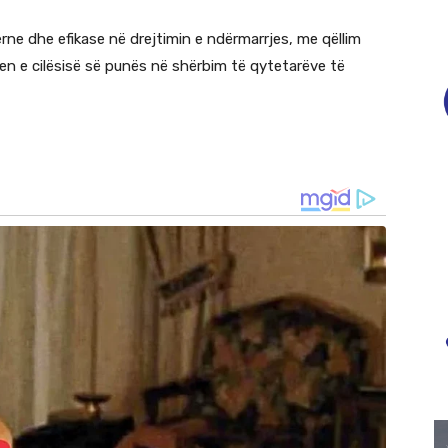
erne dhe efikase në drejtimin e ndërmarrjes, me qëllim
en e cilësisë së punës në shërbim të qytetarëve të