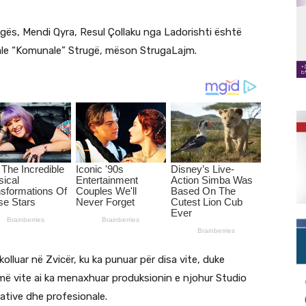
gës, Mendi Qyra, Resul Çollaku nga Ladorishti është
ale “Komunale” Strugë, mëson StrugaLajm.
olluar në Zvicër, ku ka punuar për disa vite, duke
umë vite ai ka menaxhuar produksionin e njohur Studio
ative dhe profesionale.