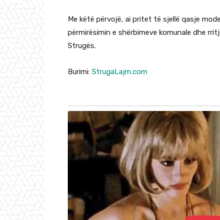
Me këtë përvojë, ai pritet të sjellë qasje mod
përmirësimin e shërbimeve komunale dhe rritj
Strugës.
Burimi:
StrugaLajm.com