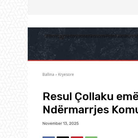
Fillimi
Lajme
Emisione
Ekonomi
Politikë
Kulturë
S
Ballina
Kryesore
Resul Çollaku emë
Ndërmarrjes Komu
November 13, 2025