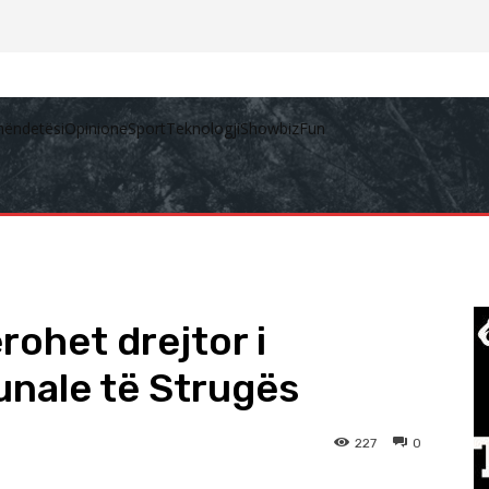
hëndetësi
Opinione
Sport
Teknologji
Showbiz
Fun
rohet drejtor i
nale të Strugës
227
0