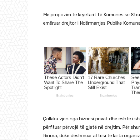
Me propozim të kryetarit të Komunës së Stru
emëruar drejtor i Ndërmarrjes Publike Komun
Çollaku vjen nga biznesi privat dhe është i shk
përfituar përvojë të gjatë në drejtim. Për sh
Rinora, duke dëshmuar aftësi të larta organiz