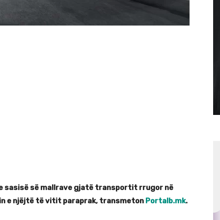
e sasisë së mallrave gjatë transportit rrugor në
n e njëjtë të vitit paraprak, transmeton
Portalb.mk
.