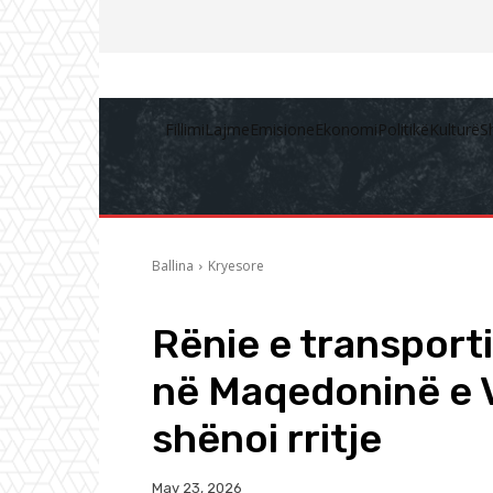
Fillimi
Lajme
Emisione
Ekonomi
Politikë
Kulturë
S
Ballina
Kryesore
Rënie e transporti
në Maqedoninë e Ve
shënoi rritje
May 23, 2026