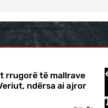
hëndetësi
Opinione
Sport
Teknologji
Showbiz
Fun
t rrugorë të mallrave
riut, ndërsa ai ajror