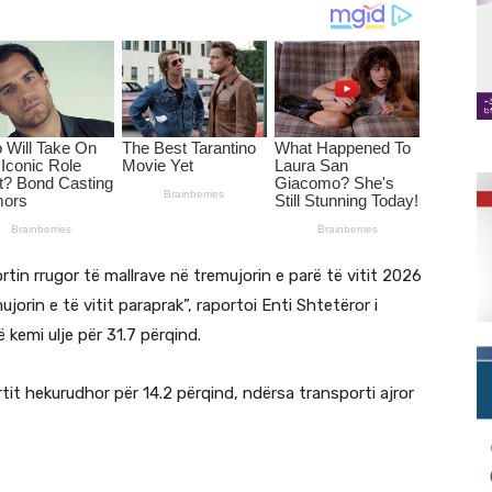
tin rrugor të mallrave në tremujorin e parë të vitit 2026
orin e të vitit paraprak”, raportoi Enti Shtetëror i
 kemi ulje për 31.7 përqind.
ortit hekurudhor për 14.2 përqind, ndërsa transporti ajror