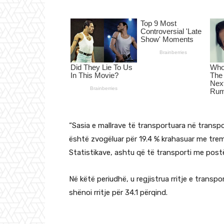
“Sasia e mallrave të transportuara në transpor
është zvogëluar për 19.4 % krahasuar me tremuj
Statistikave, ashtu që të transporti me postë
Në këtë periudhë, u regjistrua rritje e transp
shënoi rritje për 34.1 përqind.