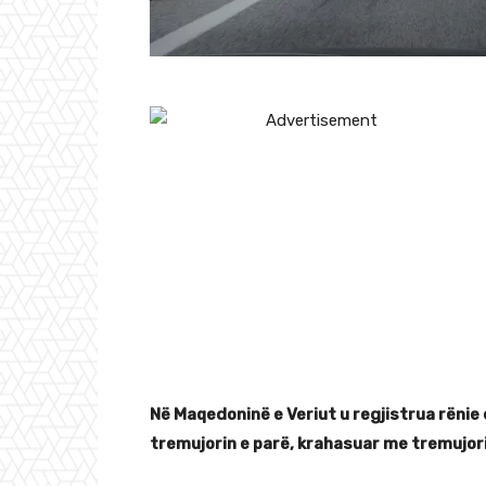
Në Maqedoninë e Veriut u regjistrua rënie 
tremujorin e parë, krahasuar me tremujori