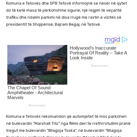
Komuna e Tetovës dhe SPB Tetovë informojnë se nesër në qytet
do të ketë masa të përkohshme sigurie, një regjim të veçantë
trafiku dhe ndalim parkimi në disa rrugë me rastin e vizitës së
presidentit të Shqipërisë, Bajram Begaj, në Tetovë.
Komuna e Tetovës rekomandon që automjetet të mos parkohen
në bulevardin “Marshall Tito” nga fillimi deri te rrethrrotullimi pranë
tregut me bulevardin “Bllagoja Toska”, në bulevardin “Bllagoja