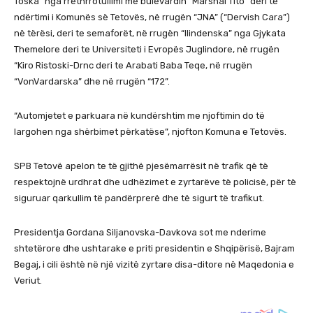
Toska” nga rrethrrotullimi me bulevardin “Marshal Tito” deri te
ndërtimi i Komunës së Tetovës, në rrugën “JNA” (“Dervish Cara”)
në tërësi, deri te semaforët, në rrugën “Ilindenska” nga Gjykata
Themelore deri te Universiteti i Evropës Juglindore, në rrugën
“Kiro Ristoski-Drnc deri te Arabati Baba Teqe, në rrugën
“VonVardarska” dhe në rrugën “172”.
“Automjetet e parkuara në kundërshtim me njoftimin do të
largohen nga shërbimet përkatëse”, njofton Komuna e Tetovës.
SPB Tetovë apelon te të gjithë pjesëmarrësit në trafik që të
respektojnë urdhrat dhe udhëzimet e zyrtarëve të policisë, për të
siguruar qarkullim të pandërprerë dhe të sigurt të trafikut.
Presidentja Gordana Siljanovska-Davkova sot me nderime
shtetërore dhe ushtarake e priti presidentin e Shqipërisë, Bajram
Begaj, i cili është në një vizitë zyrtare disa-ditore në Maqedonia e
Veriut.