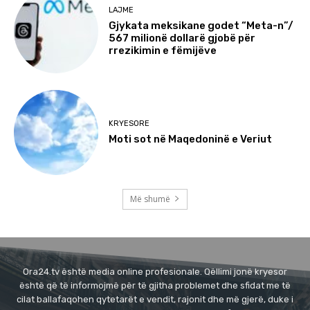
LAJME
Gjykata meksikane godet “Meta-n”/
567 milionë dollarë gjobë për
rrezikimin e fëmijëve
KRYESORE
Moti sot në Maqedoninë e Veriut
Më shumë
Ora24.tv është media online profesionale. Qëllimi jonë kryesor
është që të informojmë për të gjitha problemet dhe sfidat me të
cilat ballafaqohen qytetarët e vendit, rajonit dhe më gjerë, duke i