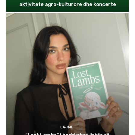
aktivitete agro-kulturore dhe koncerte
LAJME
“Lost Lambs” i bashkohet listës së