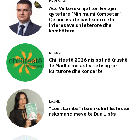
KRYESORE
Aco Velkovski njofton lëvizjen
qytetare “Minimumi Kombëtar”:
Qëllimi është bashkimi rreth
interesave shtetërore dhe
kombëtare
KOSOVË
Chillifestë 2026 nis sot në Krushë
të Madhe me aktivitete agro-
kulturore dhe koncerte
LAJME
“Lost Lambs” i bashkohet listës së
rekomandimeve të Dua Lipës