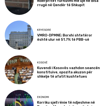
Ndërpritet furnizimi me ujë në disa
rrugë në Qendër të Shkupit
KRYESORE
VMRO-DPMNE: Borxhi shtetëror
është ulur në 51.7% të PBB-së
KOSOVË
Kuvendi i Kosovës vazhdon seancën
konstituive, opozita akuzon për
shkelje të afatit kushtetues
EKONOMI
Korriku sjell rënie të ndjeshme në