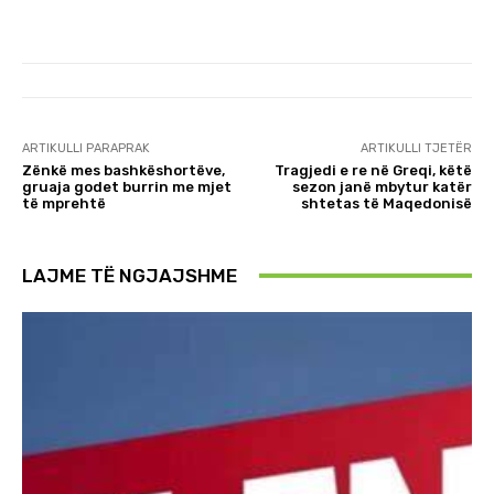
ARTIKULLI PARAPRAK
ARTIKULLI TJETËR
Zënkë mes bashkëshortëve,
Tragjedi e re në Greqi, këtë
gruaja godet burrin me mjet
sezon janë mbytur katër
të mprehtë
shtetas të Maqedonisë
LAJME TË NGJAJSHME