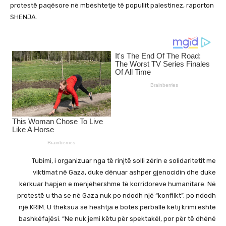
protestë paqësore në mbështetje të popullit palestinez, raporton
SHENJA.
Tubimi, i organizuar nga të rinjtë solli zërin e solidaritetit me
viktimat në Gaza, duke dënuar ashpër gjenocidin dhe duke
kërkuar hapjen e menjëhershme të korridoreve humanitare. Në
protestë u tha se në Gaza nuk po ndodh një “konflikt”, po ndodh
një KRIM. U theksua se heshtja e botës përballë këtij krimi është
bashkëfajësi. “Ne nuk jemi këtu për spektakël, por për të dhënë