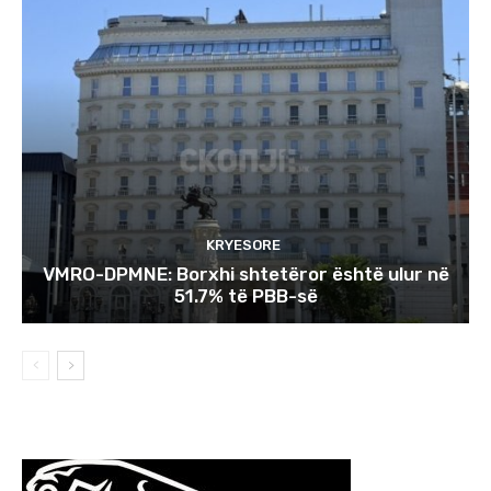
KRYESORE
VMRO-DPMNE: Borxhi shtetëror është ulur në
51.7% të PBB-së