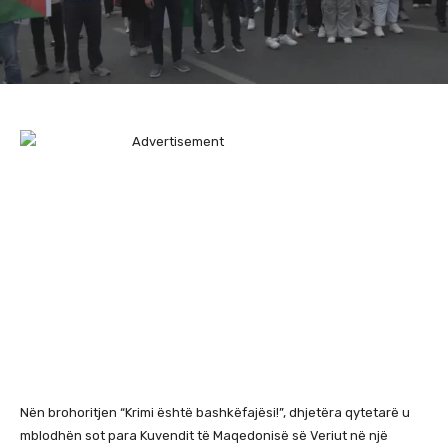
Nën brohoritjen “Krimi është bashkëfajësi!”, dhjetëra qytetarë u
mblodhën sot para Kuvendit të Maqedonisë së Veriut në një