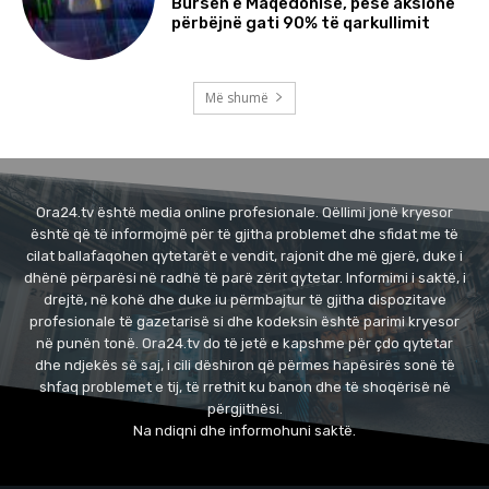
Bursën e Maqedonisë, pesë aksione
përbëjnë gati 90% të qarkullimit
Më shumë
Ora24.tv është media online profesionale. Qëllimi jonë kryesor
është që të informojmë për të gjitha problemet dhe sfidat me të
cilat ballafaqohen qytetarët e vendit, rajonit dhe më gjerë, duke i
dhënë përparësi në radhë të parë zërit qytetar. Informimi i saktë, i
drejtë, në kohë dhe duke iu përmbajtur të gjitha dispozitave
profesionale të gazetarisë si dhe kodeksin është parimi kryesor
në punën tonë. Ora24.tv do të jetë e kapshme për çdo qytetar
dhe ndjekës së saj, i cili dëshiron që përmes hapësirës sonë të
shfaq problemet e tij, të rrethit ku banon dhe të shoqërisë në
përgjithësi.
Na ndiqni dhe informohuni saktë.