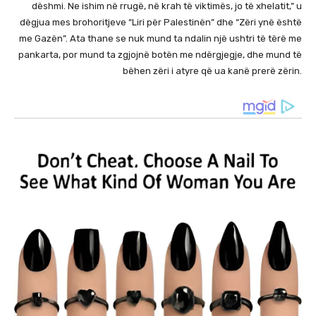
dëshmi. Ne ishim në rrugë, në krah të viktimës, jo të xhelatit,” u
dëgjua mes brohoritjeve “Liri për Palestinën” dhe “Zëri ynë është
me Gazën”. Ata thane se nuk mund ta ndalin një ushtri të tërë me
pankarta, por mund ta zgjojnë botën me ndërgjegje, dhe mund të
bëhen zëri i atyre që ua kanë prerë zërin.