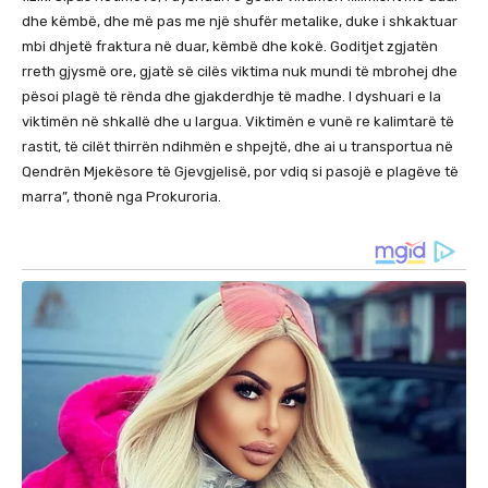
dhe këmbë, dhe më pas me një shufër metalike, duke i shkaktuar
mbi dhjetë fraktura në duar, këmbë dhe kokë. Goditjet zgjatën
rreth gjysmë ore, gjatë së cilës viktima nuk mundi të mbrohej dhe
pësoi plagë të rënda dhe gjakderdhje të madhe. I dyshuari e la
viktimën në shkallë dhe u largua. Viktimën e vunë re kalimtarë të
rastit, të cilët thirrën ndihmën e shpejtë, dhe ai u transportua në
Qendrën Mjekësore të Gjevgjelisë, por vdiq si pasojë e plagëve të
marra”, thonë nga Prokuroria.