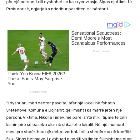
për një person, i cili dyshohet se ka kryer vrasje. Sipas njoftimit të
Prokurorisë, ngjarja ka ndodhur pasditen e 1 nëntorit.
“I dyshuari, më 1 nëntor pasdite, afër një lokali në fshatin
Sretenovë, Komuna e Dojranit, qëllimisht i ka marrë jetën një
personi. Viktima, Nikolla Timev, më parë ishte mik i tij, me të cilin
kishin pirë së bashku ulur në shkallët e lokalit. Në një moment,
mes tyre shpërtheu një debat verbal, i cili u shndërrua në konflikt
fizik. Sipas hetimeve, i dyshuari e goditi viktimën fillimisht me duar