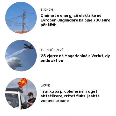
EKONOMI
Çmimet e energjisë elektrike në
Evropën Juglindore kalojnë 700 euro
për MWh
KRONIKË E ZEZË
25 zjarre në Maqedoninë e Veriut, dy
ende aktive
LAJME
Trafiku pa probleme në rrugët
shtetërore, rritet fluksi jashtë
zonave urbane