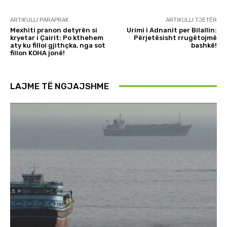
ARTIKULLI PARAPRAK
ARTIKULLI TJETËR
Mexhiti pranon detyrën si
Urimi i Adnanit per Bilallin:
kryetar i Çairit: Po kthehem
Përjetësisht rrugëtojmë
aty ku filloi gjithçka, nga sot
bashkë!
fillon KOHA jonë!
LAJME TË NGJAJSHME