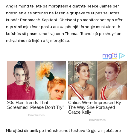
Anglia mund të jetë pa mbrojtësin e djathtë Reece James për
ndeshjen e së shtunës në fazën e grupeve të Kupës së Botës
kundër Panamasë. Kapiteni i Chelseat po monitorohet nga afër
nga stafi mjekësor pasi u ankua për një tërheqje muskulore të
kofshës së pasme, me trajnerin Thomas Tuchel që po shqyrton
ndryshime në linjën e tij mbrojtëse.
Mbrojtësi dinamik po i nënshtrohet testeve të gjera mjekësore