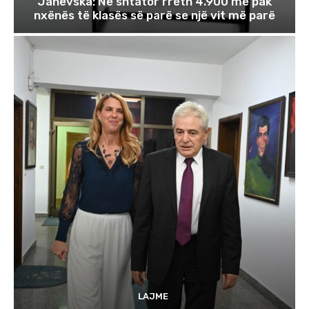
Janevska: Në shtator rreth 4.900 më pak
nxënës të klasës së parë se një vit më parë
LAJME