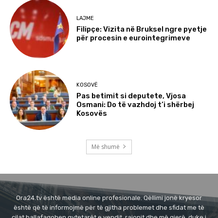
LAJME
Filipçe: Vizita në Bruksel ngre pyetje
për procesin e eurointegrimeve
KOSOVË
Pas betimit si deputete, Vjosa
Osmani: Do të vazhdoj t’i shërbej
Kosovës
Më shumë
Ora24.tv është media online profesionale. Qëllimi jonë kryesor
është që të informojmë për të gjitha problemet dhe sfidat me të
cilat ballafaqohen qytetarët e vendit, rajonit dhe më gjerë, duke i