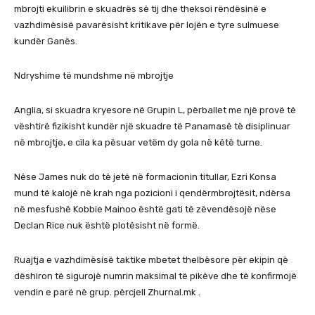
mbrojti ekuilibrin e skuadrës së tij dhe theksoi rëndësinë e
vazhdimësisë pavarësisht kritikave për lojën e tyre sulmuese
kundër Ganës.
Ndryshime të mundshme në mbrojtje
Anglia, si skuadra kryesore në Grupin L, përballet me një provë të
vështirë fizikisht kundër një skuadre të Panamasë të disiplinuar
në mbrojtje, e cila ka pësuar vetëm dy gola në këtë turne.
Nëse James nuk do të jetë në formacionin titullar, Ezri Konsa
mund të kalojë në krah nga pozicioni i qendërmbrojtësit, ndërsa
në mesfushë Kobbie Mainoo është gati të zëvendësojë nëse
Declan Rice nuk është plotësisht në formë.
Ruajtja e vazhdimësisë taktike mbetet thelbësore për ekipin që
dëshiron të sigurojë numrin maksimal të pikëve dhe të konfirmojë
vendin e parë në grup. përcjell Zhurnal.mk .