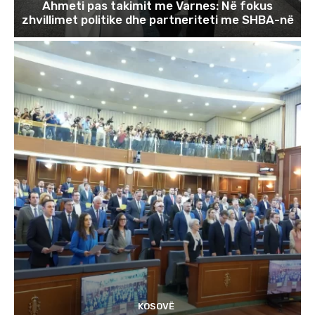
Ahmeti pas takimit me Varnes: Në fokus
zhvillimet politike dhe partneriteti me SHBA-në
KOSOVË