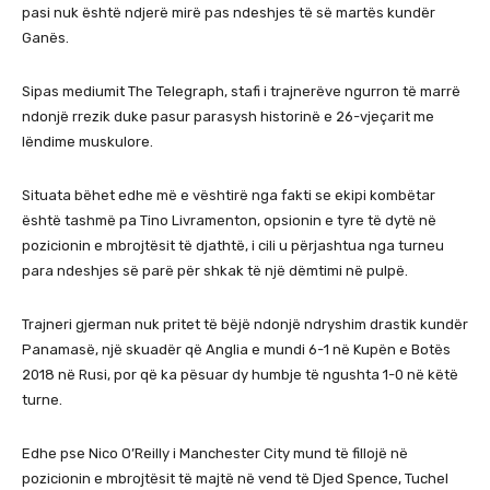
pasi nuk është ndjerë mirë pas ndeshjes të së martës kundër
Ganës.
Sipas mediumit The Telegraph, stafi i trajnerëve ngurron të marrë
ndonjë rrezik duke pasur parasysh historinë e 26-vjeçarit me
lëndime muskulore.
Situata bëhet edhe më e vështirë nga fakti se ekipi kombëtar
është tashmë pa Tino Livramenton, opsionin e tyre të dytë në
pozicionin e mbrojtësit të djathtë, i cili u përjashtua nga turneu
para ndeshjes së parë për shkak të një dëmtimi në pulpë.
Trajneri gjerman nuk pritet të bëjë ndonjë ndryshim drastik kundër
Panamasë, një skuadër që Anglia e mundi 6-1 në Kupën e Botës
2018 në Rusi, por që ka pësuar dy humbje të ngushta 1-0 në këtë
turne.
Edhe pse Nico O’Reilly i Manchester City mund të fillojë në
pozicionin e mbrojtësit të majtë në vend të Djed Spence, Tuchel