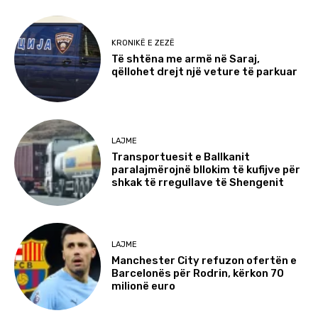
KRONIKË E ZEZË
Të shtëna me armë në Saraj,
qëllohet drejt një veture të parkuar
LAJME
Transportuesit e Ballkanit
paralajmërojnë bllokim të kufijve për
shkak të rregullave të Shengenit
LAJME
Manchester City refuzon ofertën e
Barcelonës për Rodrin, kërkon 70
milionë euro