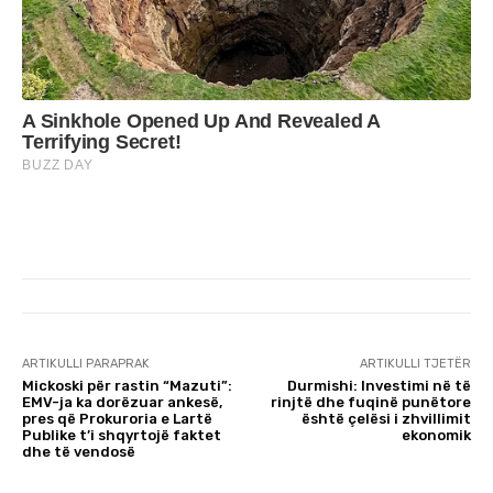
ARTIKULLI PARAPRAK
ARTIKULLI TJETËR
Mickoski për rastin “Mazuti”:
Durmishi: Investimi në të
EMV-ja ka dorëzuar ankesë,
rinjtë dhe fuqinë punëtore
pres që Prokuroria e Lartë
është çelësi i zhvillimit
Publike t’i shqyrtojë faktet
ekonomik
dhe të vendosë