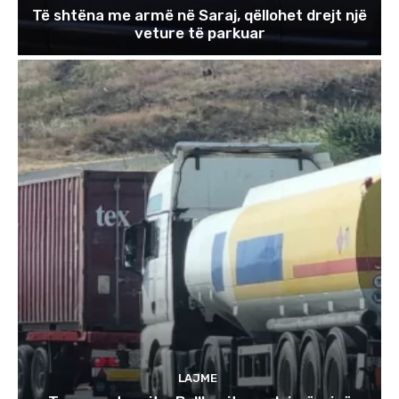
Të shtëna me armë në Saraj, qëllohet drejt një
veture të parkuar
LAJME