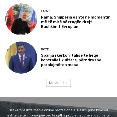
LAJME
Rama: Shqipëria është në momentin
më të mirë në rrugën drejt
Bashkimit Evropian
BOTË
Spanja i kërkon Italisë të heqë
kontrollet kufitare, përndryshe
paralajmëron masa
Më shumë
Ora24.tv është media online profesionale. Qëllimi jonë kryesor
është që të informojmë për të gjitha problemet dhe sfidat me të