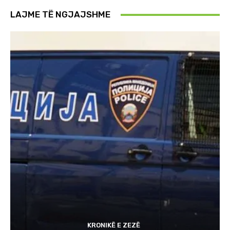
LAJME TË NGJAJSHME
KRONIKË E ZEZË