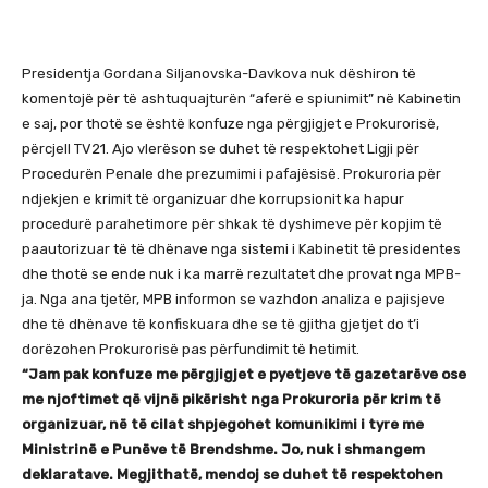
Presidentja Gordana Siljanovska-Davkova nuk dëshiron të
komentojë për të ashtuquajturën “aferë e spiunimit” në Kabinetin
e saj, por thotë se është konfuze nga përgjigjet e Prokurorisë,
përcjell TV21. Ajo vlerëson se duhet të respektohet Ligji për
Procedurën Penale dhe prezumimi i pafajësisë. Prokuroria për
ndjekjen e krimit të organizuar dhe korrupsionit ka hapur
procedurë parahetimore për shkak të dyshimeve për kopjim të
paautorizuar të të dhënave nga sistemi i Kabinetit të presidentes
dhe thotë se ende nuk i ka marrë rezultatet dhe provat nga MPB-
ja. Nga ana tjetër, MPB informon se vazhdon analiza e pajisjeve
dhe të dhënave të konfiskuara dhe se të gjitha gjetjet do t’i
dorëzohen Prokurorisë pas përfundimit të hetimit.
“Jam pak konfuze me përgjigjet e pyetjeve të gazetarëve ose
me njoftimet që vijnë pikërisht nga Prokuroria për krim të
organizuar, në të cilat shpjegohet komunikimi i tyre me
Ministrinë e Punëve të Brendshme. Jo, nuk i shmangem
deklaratave. Megjithatë, mendoj se duhet të respektohen