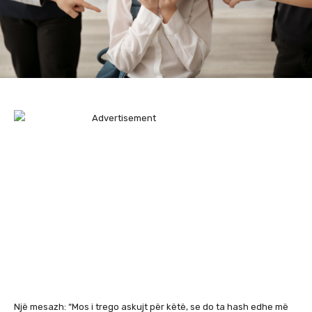
Një mesazh: “Mos i trego askujt për këtë, se do ta hash edhe më