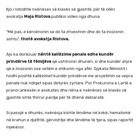
Kjo i ndodhte nxënëses së klasës së gjashtë, për të cilën
avokatja
Maja Ristova
publikoi video nga dhuna.
“Më pas, e kërcënonin se do ta zhveshnin dhe do ta incizonin
ashtu”,
thotë avokatja Ristova.
Ajo ka dorëzuar
nëntë kallëzime penale edhe kundër
prindërve të fëmijëve
që ushtronin dhunën, si dhe kundër atyre
që e incizonin ose vetëm e shikonin nga afër. Gjykata fillimisht i
hodhi poshtë kallëzimet kundër prindërve me arsyetimin se vepra
penale nuk ndiqet sipas detyrës zyrtare. Por Prokuroria e Lartë e
pranoi ankesën e avokates dhe nëna e nxënëses së klasës së
gjashtë ishte thirrur pardje për të dhënë deklaratë.
Si pasojë e dhunës, nxënësja kishte lëndime në kokë, hematomë
në krahun e djathtë, gërvishtje dhe lëndime të tjera, sipas raportit
mjekësor.