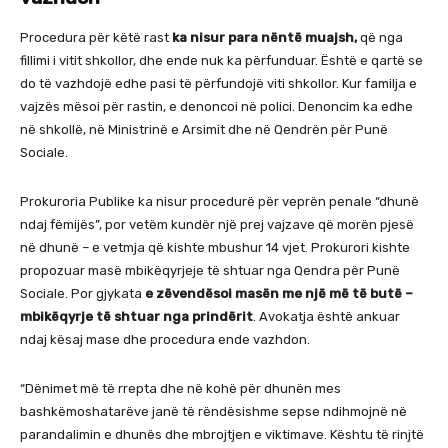
Procedura për këtë rast
ka nisur para nëntë muajsh,
që nga
fillimi i vitit shkollor, dhe ende nuk ka përfunduar. Është e qartë se
do të vazhdojë edhe pasi të përfundojë viti shkollor. Kur familja e
vajzës mësoi për rastin, e denoncoi në polici. Denoncim ka edhe
në shkollë, në Ministrinë e Arsimit dhe në Qendrën për Punë
Sociale.
Prokuroria Publike ka nisur procedurë për veprën penale “dhunë
ndaj fëmijës”, por vetëm kundër një prej vajzave që morën pjesë
në dhunë – e vetmja që kishte mbushur 14 vjet. Prokurori kishte
propozuar masë mbikëqyrjeje të shtuar nga Qendra për Punë
Sociale. Por gjykata
e zëvendësoi masën me një më të butë –
mbikëqyrje të shtuar nga prindërit
. Avokatja është ankuar
ndaj kësaj mase dhe procedura ende vazhdon.
“Dënimet më të rrepta dhe në kohë për dhunën mes
bashkëmoshatarëve janë të rëndësishme sepse ndihmojnë në
parandalimin e dhunës dhe mbrojtjen e viktimave. Kështu të rinjtë