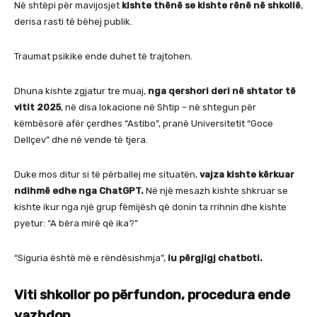
Në shtëpi për mavijosjet
kishte thënë se kishte rënë në shkollë
,
derisa rasti të bëhej publik.
Traumat psikike ende duhet të trajtohen.
Dhuna kishte zgjatur tre muaj,
nga qershori deri në shtator të
vitit 2025
, në disa lokacione në Shtip – në shtegun për
këmbësorë afër çerdhes “Astibo”, pranë Universitetit “Goce
Dellçev” dhe në vende të tjera.
Duke mos ditur si të përballej me situatën,
vajza kishte kërkuar
ndihmë edhe nga ChatGPT.
Në një mesazh kishte shkruar se
kishte ikur nga një grup fëmijësh që donin ta rrihnin dhe kishte
pyetur: “A bëra mirë që ika?”
“Siguria është më e rëndësishmja”,
iu përgjigj chatboti.
Viti shkollor po përfundon, procedura ende
vazhdon