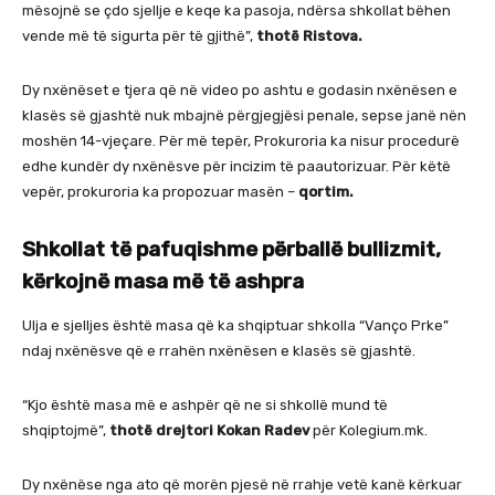
mësojnë se çdo sjellje e keqe ka pasoja, ndërsa shkollat bëhen
vende më të sigurta për të gjithë”,
thotë Ristova.
Dy nxënëset e tjera që në video po ashtu e godasin nxënësen e
klasës së gjashtë nuk mbajnë përgjegjësi penale, sepse janë nën
moshën 14-vjeçare. Për më tepër, Prokuroria ka nisur procedurë
edhe kundër dy nxënësve për incizim të paautorizuar. Për këtë
vepër, prokuroria ka propozuar masën –
qortim.
Shkollat të pafuqishme përballë bullizmit,
kërkojnë masa më të ashpra
Ulja e sjelljes është masa që ka shqiptuar shkolla “Vanço Prke”
ndaj nxënësve që e rrahën nxënësen e klasës së gjashtë.
“Kjo është masa më e ashpër që ne si shkollë mund të
shqiptojmë”,
thotë drejtori Kokan Radev
për Kolegium.mk.
Dy nxënëse nga ato që morën pjesë në rrahje vetë kanë kërkuar