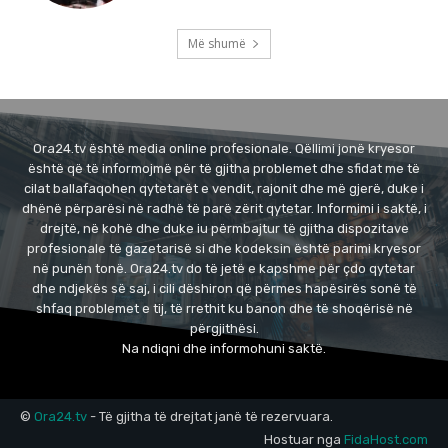
Më shumë
Ora24.tv është media online profesionale. Qëllimi jonë kryesor
është që të informojmë për të gjitha problemet dhe sfidat me të
cilat ballafaqohen qytetarët e vendit, rajonit dhe më gjerë, duke i
dhënë përparësi në radhë të parë zërit qytetar. Informimi i saktë, i
drejtë, në kohë dhe duke iu përmbajtur të gjitha dispozitave
profesionale të gazetarisë si dhe kodeksin është parimi kryesor
në punën tonë. Ora24.tv do të jetë e kapshme për çdo qytetar
dhe ndjekës së saj, i cili dëshiron që përmes hapësirës sonë të
shfaq problemet e tij, të rrethit ku banon dhe të shoqërisë në
përgjithësi.
Na ndiqni dhe informohuni saktë.
©
Ora24.tv
- Të gjitha të drejtat janë të rezervuara.
Hostuar nga
FidaHost.com