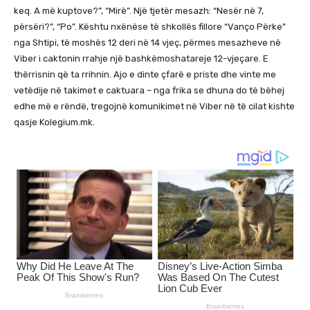
keq. A më kuptove?”, “Mirë”. Një tjetër mesazh: “Nesër në 7,
përsëri?”, “Po”. Kështu nxënëse të shkollës fillore “Vanço Përke”
nga Shtipi, të moshës 12 deri në 14 vjeç, përmes mesazheve në
Viber i caktonin rrahje një bashkëmoshatareje 12-vjeçare. E
thërrisnin që ta rrihnin. Ajo e dinte çfarë e priste dhe vinte me
vetëdije në takimet e caktuara – nga frika se dhuna do të bëhej
edhe më e rëndë, tregojnë komunikimet në Viber në të cilat kishte
qasje Kolegium.mk.