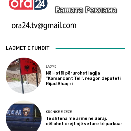
LAJMET E FUNDIT
LAJME
Në Hotël përurohet lagjja
“Komandant Teli”, reagon deputeti
Rijad Shaqiri
KRONIKË E ZEZË
Të shtëna me armë në Saraj,
qëllohet drejt një veture të parkuar