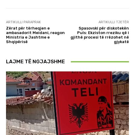
ARTIKULLI PARAPRAK
ARTIKULLI TJETËR
Zërat për tërheqjen e
Spasovski për diskotekën
ambasadorit Meidani, reagon
Puls: Ekziston rreziku që i
Ministria e Jashtme e
gjithë procesi të rrëzohet në
Shqipërisë
gjykatë
LAJME TË NGJAJSHME