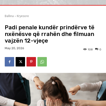
Ballina
Kryesore
Padi penale kundër prindërve të
nxënësve që rrahën dhe filmuan
vajzën 12-vjeçe
May 20, 2026
108
0