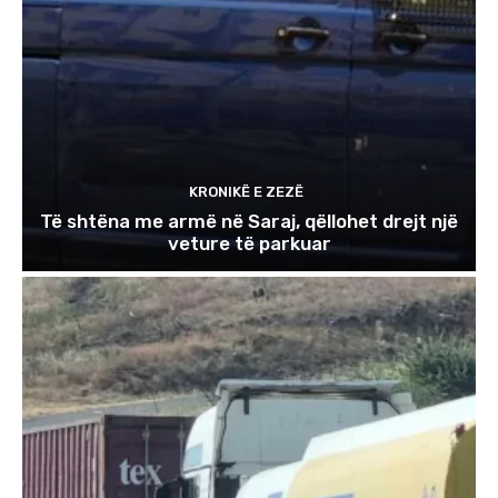
KRONIKË E ZEZË
Të shtëna me armë në Saraj, qëllohet drejt një
veture të parkuar