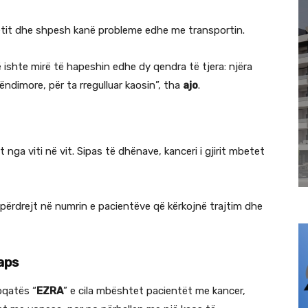
ietit dhe shpesh kanë probleme edhe me transportin.
ishte mirë të hapeshin edhe dy qendra të tjera: njëra
ndimore, për ta rregulluar kaosin”, tha
ajo
.
nga viti në vit. Sipas të dhënave, kanceri i gjirit mbetet
tpërdrejt në numrin e pacientëve që kërkojnë trajtim dhe
aps
oqatës “
EZRA
” e cila mbështet pacientët me kancer,