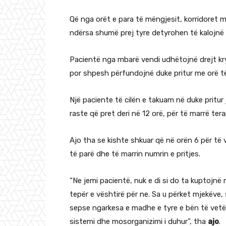
Që nga orët e para të mëngjesit, korridoret 
ndërsa shumë prej tyre detyrohen të kalojnë p
Pacientë nga mbarë vendi udhëtojnë drejt k
por shpesh përfundojnë duke pritur me orë të
Një paciente të cilën e takuam në duke pritur 
raste që pret deri në 12 orë, për të marrë tera
Ajo tha se kishte shkuar që në orën 6 për të 
të parë dhe të marrin numrin e pritjes.
“Ne jemi pacientë, nuk e di si do ta kuptojnë
tepër e vështirë për ne. Sa u përket mjekëve, 
sepse ngarkesa e madhe e tyre e bën të vetë
sistemi dhe mosorganizimi i duhur”, tha
ajo
.