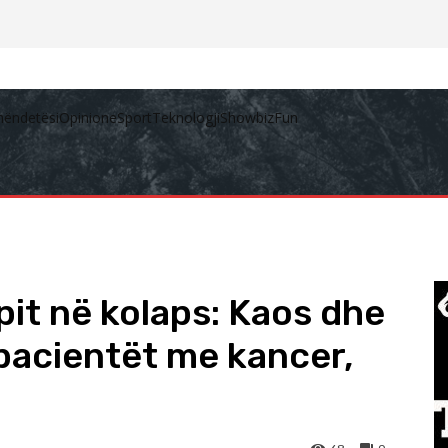
hëndetësi
Opinione
Sport
Teknologji
Showbiz
Fun
pit në kolaps: Kaos dhe
 pacientët me kancer,