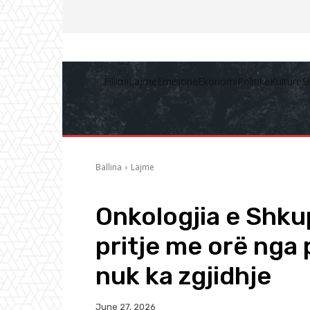
Fillimi
Lajme
Emisione
Ekonomi
Politikë
Kulturë
S
Ballina
Lajme
Onkologjia e Shku
pritje me orë nga
nuk ka zgjidhje
June 27, 2026