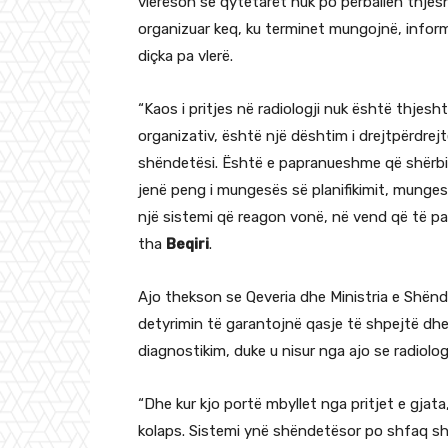
vlerëson se qytetarët nuk po përballen thjes
organizuar keq, ku terminet mungojnë, inform
diçka pa vlerë.
“Kaos i pritjes në radiologji nuk është thjesh
organizativ, është një dështim i drejtpërdrejt
shëndetësi. Është e papranueshme që shërbi
jenë peng i mungesës së planifikimit, munges
një sistemi që reagon vonë, në vend që të pa
tha
Beqiri
.
Ajo thekson se Qeveria dhe Ministria e Shënd
detyrimin të garantojnë qasje të shpejtë dhe
diagnostikim, duke u nisur nga ajo se radiolo
“Dhe kur kjo portë mbyllet nga pritjet e gjat
kolaps. Sistemi ynë shëndetësor po shfaq shen