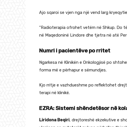
Ajo sqaroi se vjen nga një vend larg kryeqyt
“Radioterapia ofrohet vetëm në Shkup. Do të 
në Maqedoninë Lindore dhe tjetra në atë Perë
Numri i pacientëve po rritet
Ngarkesa në Klinikën e Onkologjisë po shtohet 
forma më e përhapur e sëmundjes.
Kjo rritje e vazhdueshme po reflektohet drej
terapi në klinikë.
EZRA: Sistemi shëndetësor në kol
Liridona Beqiri
, drejtoreshë ekzekutive e sh