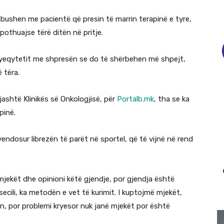
mbushen me pacientë që presin të marrin terapinë e tyre,
othuajse tërë ditën në pritje.
ryeqytetit me shpresën se do të shërbehen më shpejt,
 tëra.
jashtë Klinikës së Onkologjisë, për
Portalb.mk
, tha se ka
pinë.
vendosur librezën të parët në sportel, që të vijnë në rend
 mjekët dhe opinioni këtë gjendje, por gjendja është
secili, ka metodën e vet të kurimit. I kuptojmë mjekët,
n, por problemi kryesor nuk janë mjekët por është