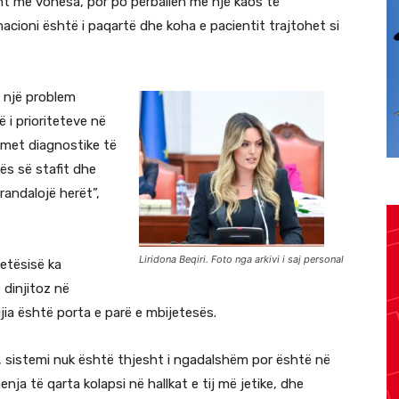
ht me vonesa, por po përballen me një kaos të
acioni është i paqartë dhe koha e pacientit trajtohet si
t një problem
ë i prioriteteve në
met diagnostike të
ës së stafit dhe
randalojë herët”,
Liridona Beqiri. Foto nga arkivi i saj personal
etësisë ka
 dinjitoz në
gjia është porta e parë e mbijetesës.
a, sistemi nuk është thjesht i ngadalshëm por është në
ja të qarta kolapsi në hallkat e tij më jetike, dhe