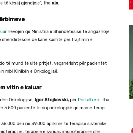
a të kësaj gjendjeje”, tha
ajo
.
hërbimeve
uar
nevojën që Ministria e Shëndetësisë të angazhojë
e shëndetësore që kanë kushte për trajtimin e
 do të mund të ulte pritjet, veçanërisht për pacientët
n mbi Klinikën e Onkologjisë.
m vitin e kaluar
ë dhe Onkologjisë,
Igor Stojkovski,
për
Portalb.mk
, tha
th 5.500 pacientë të rinj onkologjikë që marrin terapi.
h 38.000 deri në 39.000 aplikime të terapisë sistemike
imioterapinë, terapinë e synuar, imunoterapinë dhe