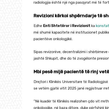
radiologjia është një nga pasqyrat më të fort
Revizioni kërkoi shpërndarje të s
Edhe
Enti Shtetëror i Revizionit
ka
konstat
më shumë kapacitete në institucionet publik
pacientëve onkologjikë.
Sipas revizorëve, decentralizimi i shërbimeve
jashtë Shkupit, dhe do të zvogëlonte presioni
Mbi pesë mijë pacientë të rinj vetë
Drejtori i Klinikës Universitare të Radiologjis
se vetëm gjatë vitit 2025 janë regjistruar rre
“Në kuadër të Klinikës realizohen çdo vit rret
onkologjike, në baza ditore, duke përfshirë k