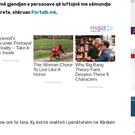
ë gjendjen e personave që luftojnë me sëmundje
nkrete, shkruan
Portalb.mk
.
 orë të tëra. Ky është realiteti i përditshëm në Klinikën