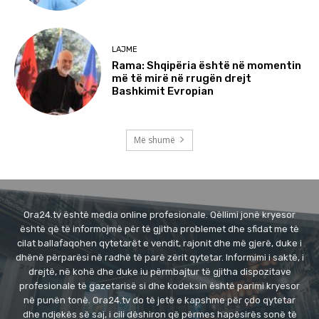
LAJME
Rama: Shqipëria është në momentin
më të mirë në rrugën drejt
Bashkimit Evropian
Më shumë
Ora24.tv është media online profesionale. Qëllimi jonë kryesor
është që të informojmë për të gjitha problemet dhe sfidat me të
cilat ballafaqohen qytetarët e vendit, rajonit dhe më gjerë, duke i
dhënë përparësi në radhë të parë zërit qytetar. Informimi i saktë, i
drejtë, në kohë dhe duke iu përmbajtur të gjitha dispozitave
profesionale të gazetarisë si dhe kodeksin është parimi kryesor
në punën tonë. Ora24.tv do të jetë e kapshme për çdo qytetar
dhe ndjekës së saj, i cili dëshiron që përmes hapësirës sonë të