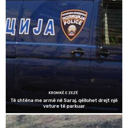
KRONIKË E ZEZË
Të shtëna me armë në Saraj, qëllohet drejt një
veture të parkuar