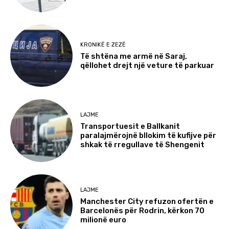
KRONIKË E ZEZË
Të shtëna me armë në Saraj,
qëllohet drejt një veture të parkuar
LAJME
Transportuesit e Ballkanit
paralajmërojnë bllokim të kufijve për
shkak të rregullave të Shengenit
LAJME
Manchester City refuzon ofertën e
Barcelonës për Rodrin, kërkon 70
milionë euro