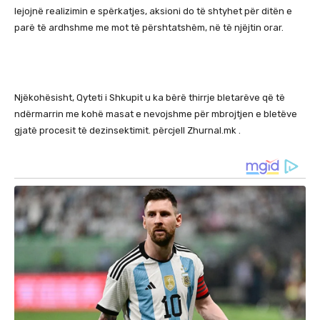
lejojnë realizimin e spërkatjes, aksioni do të shtyhet për ditën e
parë të ardhshme me mot të përshtatshëm, në të njëjtin orar.
Njëkohësisht, Qyteti i Shkupit u ka bërë thirrje bletarëve që të
ndërmarrin me kohë masat e nevojshme për mbrojtjen e bletëve
gjatë procesit të dezinsektimit. përcjell Zhurnal.mk .