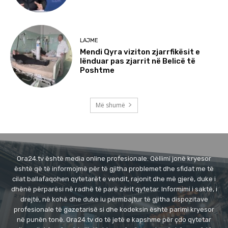
LAJME
Mendi Qyra viziton zjarrfikësit e
lënduar pas zjarrit në Belicë të
Poshtme
Më shumë
Ora24.tv është media online profesionale. Qëllimi jonë kryesor
është që të informojmë për të gjitha problemet dhe sfidat me të
cilat ballafaqohen qytetarët e vendit, rajonit dhe më gjerë, duke i
dhënë përparësi në radhë të parë zërit qytetar. Informimi i saktë, i
drejtë, në kohë dhe duke iu përmbajtur të gjitha dispozitave
profesionale të gazetarisë si dhe kodeksin është parimi kryesor
në punën tonë. Ora24.tv do të jetë e kapshme për çdo qytetar