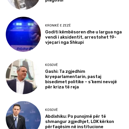
plagosur
KRONIKË E ZEZË
Goditi këmbësoren dhe u largua nga
vendi i aksidentit, arrestohet 19-
vjeçari nga Shkupi
KOSOVË
Gashi: Ta zgjedhim
kryeparlamentarin, pastaj
bisedimet politike – s’kemi nevojë
për kriza të reja
KOSOVË
Abdixhiku: Po punojmë për të
shmangur zgjedhjet, LDK kërkon
përfaqësim në institucione