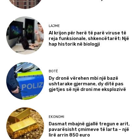
LAJME
AI krijon për herë të parë viruse të
reja funksionale, shkencëtarët: Një
hap historik në biologji
BOTË
Dy dronë vërehen mbi një bazë
ushtarake gjermane, dy ditë pas
gjetjes së një droni me eksplozivë
EKONOMI
Dasmat mbajnë gjallë tregun e arit,
pavarësisht çmimeve të larta – një
lirë arrin 850 euro