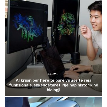
LAJME
AI krijon për herë të parë viruse të reja
funksionale, shkencëtarët: Një hap historik në
biologji