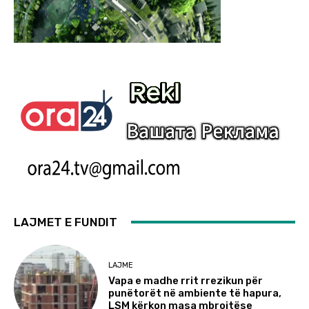
LAJMET E FUNDIT
LAJME
Vapa e madhe rrit rrezikun për
punëtorët në ambiente të hapura,
LSM kërkon masa mbrojtëse