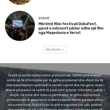
KOSOVË
Mbrëmë filloi festivali DokuFest,
pjesë e edicionit jubilar edhe një film
nga Maqedonia e Veriut
Më shumë
Ora24.tv është media online profesionale. Qëllimi jonë kryesor
është që të informojmë për të gjitha problemet dhe sfidat me të
cilat ballafaqohen qytetarët e vendit, rajonit dhe më gjerë, duke i
dhënë përparësi në radhë të parë zërit qytetar. Informimi i saktë, i
drejtë, në kohë dhe duke iu përmbajtur të gjitha dispozitave
profesionale të gazetarisë si dhe kodeksin është parimi kryesor
në punën tonë. Ora24.tv do të jetë e kapshme për çdo qytetar
dhe ndjekës së saj, i cili dëshiron që përmes hapësirës sonë të