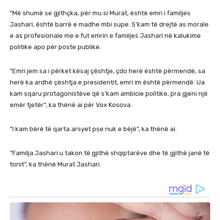
“Më shumë se gjithçka, për mu si Murat, është emri i familjes
Jashari, është barrë e madhe mbi supe. S’kam të drejtë as morale
e as profesionale me e fut emrin e familjes Jashari në kalukime
politike apo për poste publike.
“Emri jem sa i përket kësaj çështje, çdo herë është përmendë, sa
herë ka ardhë çështja e presidentit, emri im është përmendë. Ua
kam sqaru protagonistëve që s’kam ambicie politike, pra gjeni një
emër tjetër”, ka thënë ai për Vox Kosova.
“I kam bërë të qarta arsyet pse nuk e bëjë”, ka thënë ai.
“Familja Jashari u takon të gjithë shqiptarëve dhe të gjithë janë të
tonit”, ka thënë Murat Jashari.