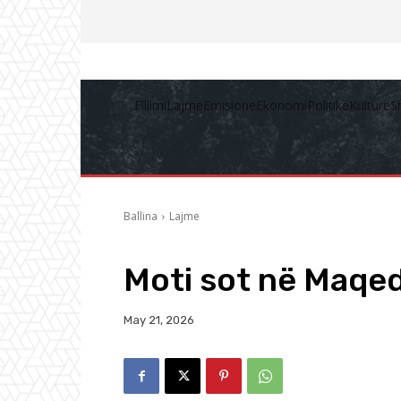
Fillimi
Lajme
Emisione
Ekonomi
Politikë
Kulturë
S
Ballina
Lajme
Moti sot në Maqed
May 21, 2026