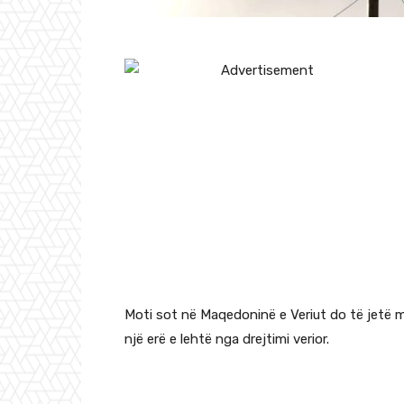
Moti sot në Maqedoninë e Veriut do të jetë me
një erë e lehtë nga drejtimi verior.