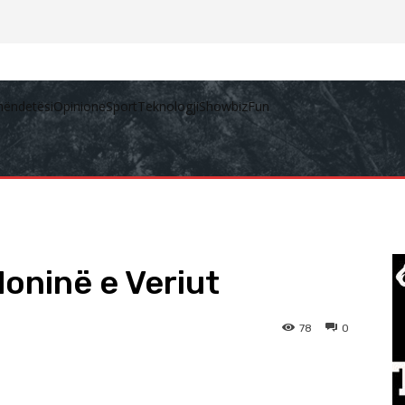
hëndetësi
Opinione
Sport
Teknologji
Showbiz
Fun
oninë e Veriut
78
0