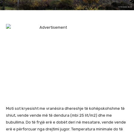
Moti sot kryesisht me vranësira dhereshje të kohëpskohshme të
shiut, vende vende më të dendura (mbi 25 lit/m2) dhe me
bubullima. Do të fryjë erë e dobët deri në mesatare, vende vende
erë e përforcuar nga drejtimi jugor. Temperatura minimale do të