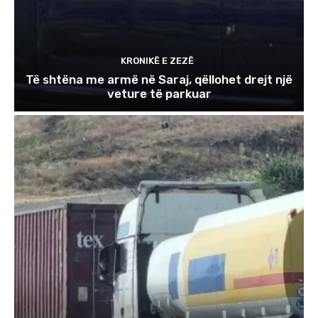
KRONIKË E ZEZË
Të shtëna me armë në Saraj, qëllohet drejt një
veture të parkuar