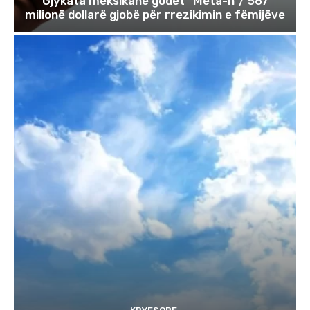
Gjykata meksikane godet “Meta-n”/ 567
milionë dollarë gjobë për rrezikimin e fëmijëve