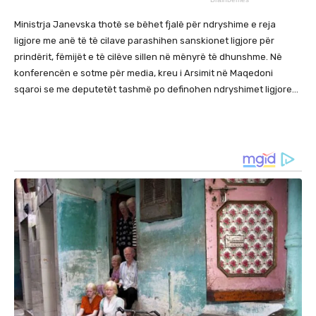
Ministrja Janevska thotë se bëhet fjalë për ndryshime e reja
ligjore me anë të të cilave parashihen sanskionet ligjore për
prindërit, fëmijët e të cilëve sillen në mënyrë të dhunshme. Në
konferencën e sotme për media, kreu i Arsimit në Maqedoni
sqaroi se me deputetët tashmë po definohen ndryshimet ligjore…