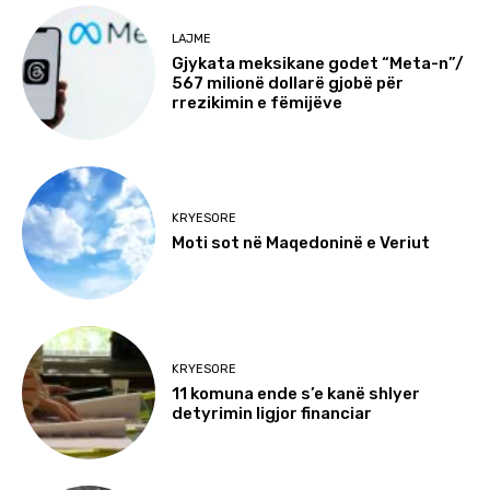
LAJME
Gjykata meksikane godet “Meta-n”/
567 milionë dollarë gjobë për
rrezikimin e fëmijëve
KRYESORE
Moti sot në Maqedoninë e Veriut
KRYESORE
11 komuna ende s’e kanë shlyer
detyrimin ligjor financiar