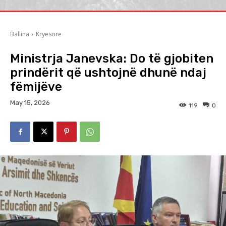
Ballina
Kryesore
Ministrja Janevska: Do të gjobiten
prindërit që ushtojnë dhunë ndaj
fëmijëve
May 15, 2026
119
0