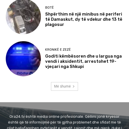
BOTË
Shpërthim në një minibus në periferi
të Damaskut, dy të vdekur dhe 13 të
plagosur
KRONIKË E ZEZË
Goditi këmbësoren dhe u largua nga
vendi i aksidentit, arrestohet 19-
vjeçari nga Shkupi
Më shumë
Ora24.tv është media online profesionale. Qëllimi jonë kryesor
është që të informojmë për të gjitha problemet dhe sfidat me të
cilat ballafaqohen qytetarët e vendit, rajonit dhe më gjerë, duke i