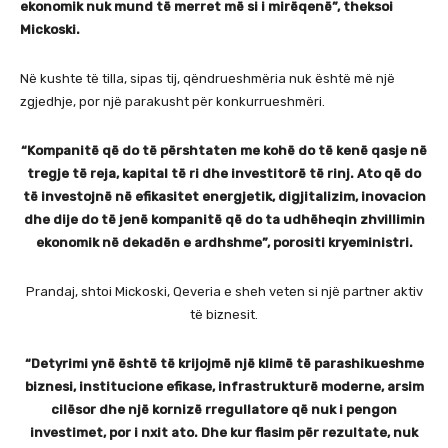
ekonomik nuk mund të merret më si i mirëqenë”, theksoi
Mickoski.
Në kushte të tilla, sipas tij, qëndrueshmëria nuk është më një
zgjedhje, por një parakusht për konkurrueshmëri.
“Kompanitë që do të përshtaten me kohë do të kenë qasje në
tregje të reja, kapital të ri dhe investitorë të rinj. Ato që do
të investojnë në efikasitet energjetik, digjitalizim, inovacion
dhe dije do të jenë kompanitë që do ta udhëheqin zhvillimin
ekonomik në dekadën e ardhshme”, porositi kryeministri.
Prandaj, shtoi Mickoski, Qeveria e sheh veten si një partner aktiv
të biznesit.
“Detyrimi ynë është të krijojmë një klimë të parashikueshme
biznesi, institucione efikase, infrastrukturë moderne, arsim
cilësor dhe një kornizë rregullatore që nuk i pengon
investimet, por i nxit ato. Dhe kur flasim për rezultate, nuk