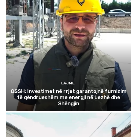
LAJME
OSSH: Investimet në rrjet garantojnë furnizim
të qëndrueshëm me energji në Lezhë dhe
Shëngjin