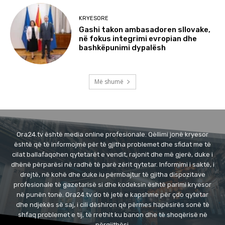
KRYESORE
Gashi takon ambasadoren sllovake,
në fokus integrimi evropian dhe
bashkëpunimi dypalësh
Më shumë
Ora24.tv është media online profesionale. Qëllimi jonë kryesor
është që të informojmë për të gjitha problemet dhe sfidat me të
cilat ballafaqohen qytetarët e vendit, rajonit dhe më gjerë, duke i
dhënë përparësi në radhë të parë zërit qytetar. Informimi i saktë, i
drejtë, në kohë dhe duke iu përmbajtur të gjitha dispozitave
profesionale të gazetarisë si dhe kodeksin është parimi kryesor
në punën tonë. Ora24.tv do të jetë e kapshme për çdo qytetar
dhe ndjekës së saj, i cili dëshiron që përmes hapësirës sonë të
shfaq problemet e tij, të rrethit ku banon dhe të shoqërisë në
përgjithësi.