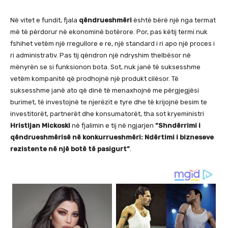
Në vitet e fundit, fjala
qëndrueshmëri
është bërë një nga termat
më të përdorur në ekonominë botërore. Por, pas këtij termi nuk
fshihet vetëm një rregullore e re, një standard i ri apo një proces i
ri administrativ. Pas tij qëndron një ndryshim thelbësor në
mënyrën se si funksionon bota. Sot, nuk janë të suksesshme
vetëm kompanitë që prodhojnë një produkt cilësor. Të
suksesshme janë ato që dinë të menaxhojnë me përgjegjësi
burimet, të investojnë te njerëzit e tyre dhe të krijojnë besim te
investitorët, partnerët dhe konsumatorët, tha sot kryeministri
Hristijan Mickoski
në fjalimin e tij në ngjarjen
“Shndërrimi i
qëndrueshmërisë në konkurrueshmëri: Ndërtimi i bizneseve
rezistente në një botë të pasigurt”
.