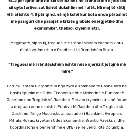
14.2 për qind dhe ndikoi seriozisht në standardin e jetesës
së qytetarëve, sot është dukshëm më i ulët. Në maj të këtij
viti ai ishte 4.8 për qind, në një kohë kur bota ende përballet
me pasiguri dhe pasojat e krizës globale energjetike dhe
ekonomike”, theksoi kryeministri.
Megjithatë, sipas tij, treguesi më i rëndësishëm ekonomik nuk
është vetëm rritja e Prodhimit të Brendshëm Bruto.
“Treguesi më i rëndësishëm është nëse njerëzit jetojnë më
mirë.”
Forumi i sotëm u organizua nga zyra e Kombeve të Bashkuara në
bashkëpunim me Odën Ekonomike dhe Ministrinë e Punëve të
Jashtme dhe Tregtisë së Jashtme. Përveç kryeministrit, në forum
u drejtuan edhe ministri i Punëve të Jashtme dhe Tregtisë së
Jashtme, Timço Mucunski, ambasadori i Bashkimit Evropian,
Mihalis Rokas, kryetari i Odës Ekonomike, Branko Azeski, si dhe
koordinatorja e përhershme e OKB-së në vend, Rita Columbia.