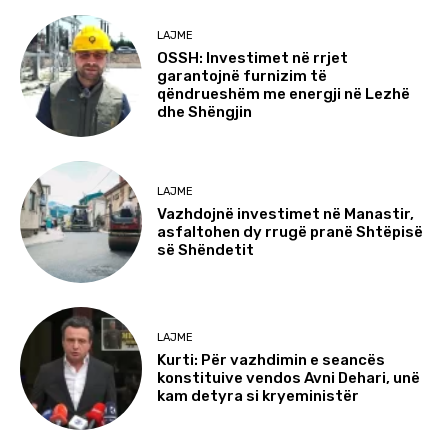
LAJME
OSSH: Investimet në rrjet
garantojnë furnizim të
qëndrueshëm me energji në Lezhë
dhe Shëngjin
LAJME
Vazhdojnë investimet në Manastir,
asfaltohen dy rrugë pranë Shtëpisë
së Shëndetit
LAJME
Kurti: Për vazhdimin e seancës
konstituive vendos Avni Dehari, unë
kam detyra si kryeministër