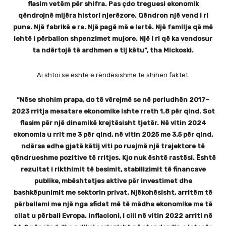
flasim vetëm për shifra. Pas çdo treguesi ekonomik
qëndrojnë mijëra histori njerëzore. Qëndron një vend i ri
pune. Një fabrikë e re. Një pagë më e lartë. Një familje që më
lehtë i përballon shpenzimet mujore. Një i ri që ka vendosur
ta ndërtojë të ardhmen e tij këtu”, tha Mickoski.
Ai shtoi se është e rëndësishme të shihen faktet.
“Nëse shohim prapa, do të vërejmë se në periudhën 2017–
2023 rritja mesatare ekonomike ishte rreth 1.8 për qind. Sot
flasim për një dinamikë krejtësisht tjetër. Në vitin 2024
ekonomia u rrit me 3 për qind, në vitin 2025 me 3.5 për qind,
ndërsa edhe gjatë këtij viti po ruajmë një trajektore të
qëndrueshme pozitive të rritjes. Kjo nuk është rastësi. Është
rezultat i rikthimit të besimit, stabilizimit të financave
publike, mbështetjes aktive për investimet dhe
bashkëpunimit me sektorin privat. Njëkohësisht, arritëm të
përballemi me një nga sfidat më të mëdha ekonomike me të
cilat u përball Evropa. Inflacioni, i cili në vitin 2022 arriti në