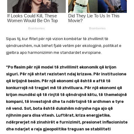
Sipas tij, kur flitet për një vizion kombëtar të zhvillimit të
qëndrueshëm, nuk bëhet fjalë vetëm për ekologjinë, politikat e
gjelbra apo harmonizimin me standardet evropiane.
“Po flasim për një model të zhvillimit ekonomik që krijon
siguri. Për një shtet rezistent ndaj krizave. Për institucione
që krijojnë besim. Për një ekonomi që është e aftë të
konkurrojë në tregjet më të zhvilluara. Për një ekonomi që
krijon mundësi që të rinjtë të qëndrojnë këtu, të themelojnë
kompani, të investojnë dhe ta ndërtojnë të ardhmen e tyre
në vend. Sot, bota është dukshëm ndryshe nga ajo që
njihnim para disa vitesh. Luftërat, kriza energjetike,
ndërprerjet në zinxhirët e furnizimit, presionet inflacioniste
dhe ndarjet e reja gjeopolitike treguan se stabiliteti