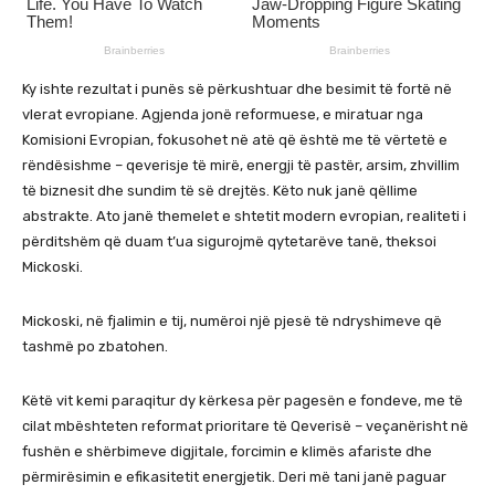
Ky ishte rezultat i punës së përkushtuar dhe besimit të fortë në
vlerat evropiane. Agjenda jonë reformuese, e miratuar nga
Komisioni Evropian, fokusohet në atë që është me të vërtetë e
rëndësishme – qeverisje të mirë, energji të pastër, arsim, zhvillim
të biznesit dhe sundim të së drejtës. Këto nuk janë qëllime
abstrakte. Ato janë themelet e shtetit modern evropian, realiteti i
përditshëm që duam t’ua sigurojmë qytetarëve tanë, theksoi
Mickoski.
Mickoski, në fjalimin e tij, numëroi një pjesë të ndryshimeve që
tashmë po zbatohen.
Këtë vit kemi paraqitur dy kërkesa për pagesën e fondeve, me të
cilat mbështeten reformat prioritare të Qeverisë – veçanërisht në
fushën e shërbimeve digjitale, forcimin e klimës afariste dhe
përmirësimin e efikasitetit energjetik. Deri më tani janë paguar