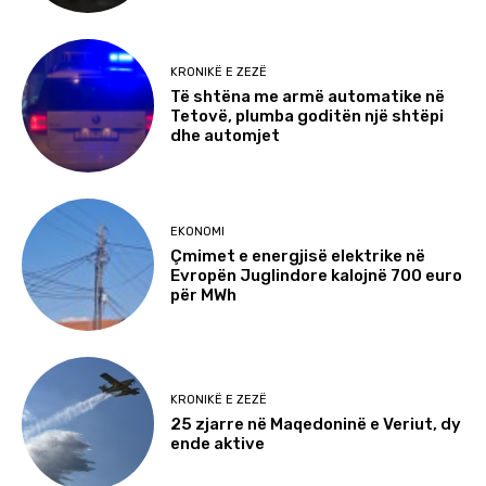
KRONIKË E ZEZË
Të shtëna me armë automatike në
Tetovë, plumba goditën një shtëpi
dhe automjet
EKONOMI
Çmimet e energjisë elektrike në
Evropën Juglindore kalojnë 700 euro
për MWh
KRONIKË E ZEZË
25 zjarre në Maqedoninë e Veriut, dy
ende aktive