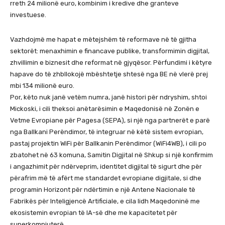
rreth 24 milionë euro, kombinim i kredive dhe granteve
investuese.
Vazhdojmë me hapat e mëtejshëm të reformave në të gjitha
sektorët: menaxhimin e financave publike, transformimin digjital,
zhvillimin e biznesit dhe reformat në gjyqësor. Përfundimi i këtyre
hapave do të zhbllokojë mbështetje shtesë nga BE në vlerë prej
mbi 134 milionë euro.
Por, këto nuk janë vetëm numra, janë histori për ndryshim, shtoi
Mickoski, i cili theksoi anëtarësimin e Maqedonisë në Zonën e
Vetme Evropiane për Pagesa (SEPA), si një nga partnerët e parë
nga Ballkani Perëndimor, të integruar në këtë sistem evropian,
pastaj projektin WiFi për Ballkanin Perëndimor (WiFi4WB), i cili po
zbatohet në 63 komuna, Samitin Digjital në Shkup si një konfirmim
i angazhimit për ndërveprim, identitet digjital të sigurt dhe për
përafrim më të afërt me standardet evropiane digjitale, si dhe
programin Horizont për ndërtimin e një Antene Nacionale të
Fabrikës për Inteligjencë Artificiale, e cila lidh Maqedoninë me
ekosistemin evropian të IA-së dhe me kapacitetet për
superkompjuterë.