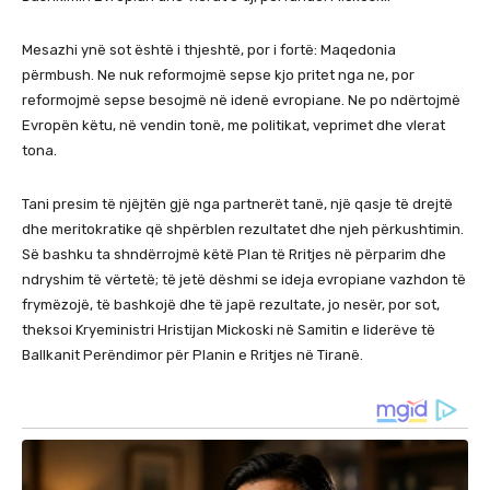
Mesazhi ynë sot është i thjeshtë, por i fortë: Maqedonia
përmbush. Ne nuk reformojmë sepse kjo pritet nga ne, por
reformojmë sepse besojmë në idenë evropiane. Ne po ndërtojmë
Evropën këtu, në vendin tonë, me politikat, veprimet dhe vlerat
tona.
Tani presim të njëjtën gjë nga partnerët tanë, një qasje të drejtë
dhe meritokratike që shpërblen rezultatet dhe njeh përkushtimin.
Së bashku ta shndërrojmë këtë Plan të Rritjes në përparim dhe
ndryshim të vërtetë; të jetë dëshmi se ideja evropiane vazhdon të
frymëzojë, të bashkojë dhe të japë rezultate, jo nesër, por sot,
theksoi Kryeministri Hristijan Mickoski në Samitin e liderëve të
Ballkanit Perëndimor për Planin e Rritjes në Tiranë.