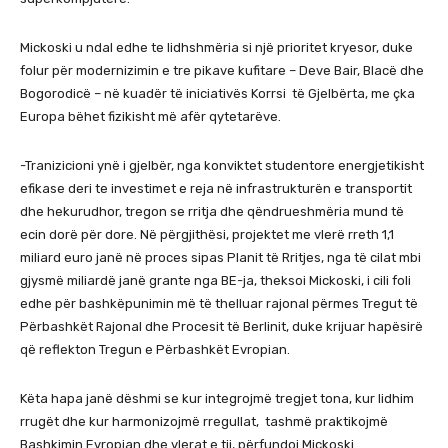
Mickoski u ndal edhe te lidhshmëria si një prioritet kryesor, duke
folur për modernizimin e tre pikave kufitare – Deve Bair, Blacë dhe
Bogorodicë – në kuadër të iniciativës Korrsi të Gjelbërta, me çka
Europa bëhet fizikisht më afër qytetarëve.
-Tranizicioni ynë i gjelbër, nga konviktet studentore energjetikisht
efikase deri te investimet e reja në infrastrukturën e transportit
dhe hekurudhor, tregon se rritja dhe qëndrueshmëria mund të
ecin dorë për dore. Në përgjithësi, projektet me vlerë rreth 1,1
miliard euro janë në proces sipas Planit të Rritjes, nga të cilat mbi
gjysmë miliardë janë grante nga BE-ja, theksoi Mickoski, i cili foli
edhe për bashkëpunimin më të thelluar rajonal përmes Tregut të
Përbashkët Rajonal dhe Procesit të Berlinit, duke krijuar hapësirë
që reflekton Tregun e Përbashkët Evropian.
Këta hapa janë dëshmi se kur integrojmë tregjet tona, kur lidhim
rrugët dhe kur harmonizojmë rregullat, tashmë praktikojmë
Bashkimin Evropian dhe vlerat e tij, përfundoi Mickoski.