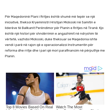
Për Maqedoninë Plani i Rritjes është shumë më tepër se një
iniciativë, theksoi Kryeministri Hristijan Mickoski në Samitin e
liderëve të Ballkanit Perëndimor për Planin e Rritjes në Tiranë. Kjo
është një histori për shndërrimin e angazhimit në ndryshim të
vërtetë, vazhdoi Mickoski, duke theksuar se Maqedonia ishte
vendi i parë në rajon që e operacionalizoi Instrumentin për
reforma dhe rritje dhe i pari që mori parafinancim në përputhje me
Planin.