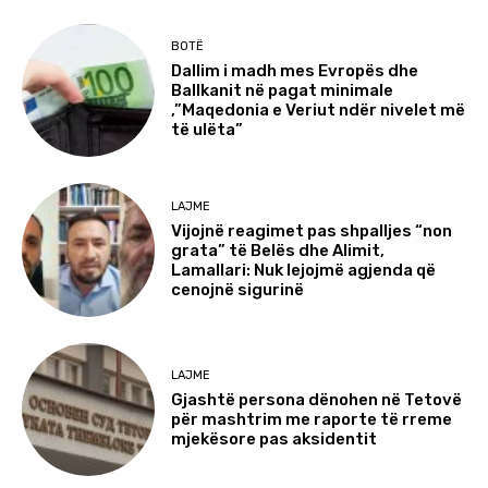
BOTË
Dallim i madh mes Evropës dhe
Ballkanit në pagat minimale
,”Maqedonia e Veriut ndër nivelet më
të ulëta”
LAJME
Vijojnë reagimet pas shpalljes “non
grata” të Belës dhe Alimit,
Lamallari: Nuk lejojmë agjenda që
cenojnë sigurinë
LAJME
Gjashtë persona dënohen në Tetovë
për mashtrim me raporte të rreme
mjekësore pas aksidentit