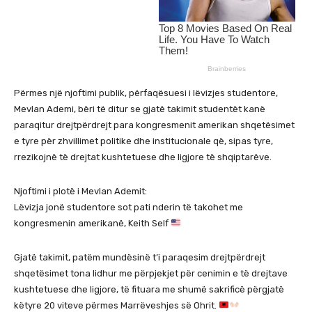
Përmes një njoftimi publik, përfaqësuesi i lëvizjes studentore,
Mevlan Ademi, bëri të ditur se gjatë takimit studentët kanë
paraqitur drejtpërdrejt para kongresmenit amerikan shqetësimet
e tyre për zhvillimet politike dhe institucionale që, sipas tyre,
rrezikojnë të drejtat kushtetuese dhe ligjore të shqiptarëve.
Njoftimi i plotë i Mevlan Ademit:
Lëvizja jonë studentore sot pati nderin të takohet me
kongresmenin amerikanë, Keith Self
Gjatë takimit, patëm mundësinë t’i paraqesim drejtpërdrejt
shqetësimet tona lidhur me përpjekjet për cenimin e të drejtave
kushtetuese dhe ligjore, të fituara me shumë sakrificë përgjatë
këtyre 20 viteve përmes Marrëveshjes së Ohrit.