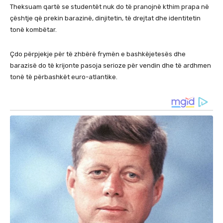
Theksuam qartë se studentët nuk do të pranojnë kthim prapa në
çështje që prekin barazinë, dinjitetin, të drejtat dhe identitetin
tonë kombëtar.
Çdo përpjekje për të zhbërë frymën e bashkëjetesës dhe
barazisë do të krijonte pasoja serioze për vendin dhe të ardhmen
tonë të përbashkët euro-atlantike.