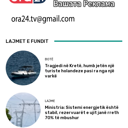
LAJMET E FUNDIT
BOTË
Tragjedi në Kretë, humb jetën një
turiste holandeze pasi ra nga një
varkë
LAJME
Ministria: Sistemi energjetik është
stabil, rezervuarët e ujit janë rreth
70% të mbushur