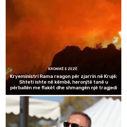
KRONIKË E ZEZË
Kryeministri Rama reagon për zjarrin në Krujë:
Shteti ishte në këmbë, heronjtë tanë u
përballën me flakët dhe shmangën një tragjedi