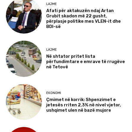
LAJME
Afati për aktakuzën ndaj Artan
Grubit skadon më 22 gusht,
përplasje politike mes VLEN-it dhe
BDI-së
LAJME
Në shtator pritet lista
përfundimtare e emrave të rrugëve
në Tetovë
EKONOMI
Çmimet në korrik: Shpenzimet e
jetesës rriten 2,3% në nivel vjetor,
ushqimet ulen në bazë mujore