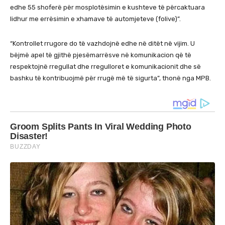
edhe 55 shoferë për mosplotësimin e kushteve të përcaktuara
lidhur me errësimin e xhamave të automjeteve (folive)”.
“Kontrollet rrugore do të vazhdojnë edhe në ditët në vijim. U
bëjmë apel të gjithë pjesëmarrësve në komunikacion që të
respektojnë rregullat dhe rregulloret e komunikacionit dhe së
bashku të kontribuojmë për rrugë më të sigurta”, thonë nga MPB.