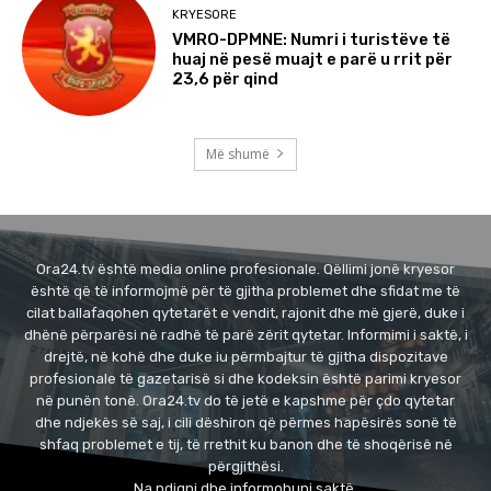
KRYESORE
VMRO-DPMNE: Numri i turistëve të
huaj në pesë muajt e parë u rrit për
23,6 për qind
Më shumë
Ora24.tv është media online profesionale. Qëllimi jonë kryesor
është që të informojmë për të gjitha problemet dhe sfidat me të
cilat ballafaqohen qytetarët e vendit, rajonit dhe më gjerë, duke i
dhënë përparësi në radhë të parë zërit qytetar. Informimi i saktë, i
drejtë, në kohë dhe duke iu përmbajtur të gjitha dispozitave
profesionale të gazetarisë si dhe kodeksin është parimi kryesor
në punën tonë. Ora24.tv do të jetë e kapshme për çdo qytetar
dhe ndjekës së saj, i cili dëshiron që përmes hapësirës sonë të
shfaq problemet e tij, të rrethit ku banon dhe të shoqërisë në
përgjithësi.
Na ndiqni dhe informohuni saktë.