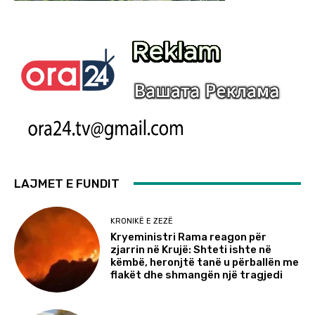
LAJMET E FUNDIT
KRONIKË E ZEZË
Kryeministri Rama reagon për
zjarrin në Krujë: Shteti ishte në
këmbë, heronjtë tanë u përballën me
flakët dhe shmangën një tragjedi