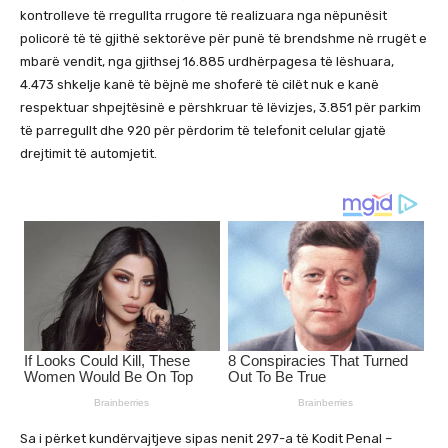
kontrolleve të rregullta rrugore të realizuara nga nëpunësit
policorë të të gjithë sektorëve për punë të brendshme në rrugët e
mbarë vendit, nga gjithsej 16.885 urdhërpagesa të lëshuara,
4.473 shkelje kanë të bëjnë me shoferë të cilët nuk e kanë
respektuar shpejtësinë e përshkruar të lëvizjes, 3.851 për parkim
të parregullt dhe 920 për përdorim të telefonit celular gjatë
drejtimit të automjetit.
Sa i përket kundërvajtjeve sipas nenit 297-a të Kodit Penal –