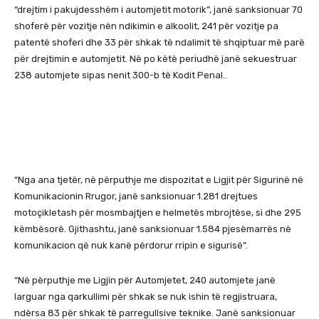
“drejtim i pakujdesshëm i automjetit motorik”, janë sanksionuar 70
shoferë për vozitje nën ndikimin e alkoolit, 241 për vozitje pa
patentë shoferi dhe 33 për shkak të ndalimit të shqiptuar më parë
për drejtimin e automjetit. Në po këtë periudhë janë sekuestruar
238 automjete sipas nenit 300-b të Kodit Penal..
“Nga ana tjetër, në përputhje me dispozitat e Ligjit për Sigurinë në
Komunikacionin Rrugor, janë sanksionuar 1.281 drejtues
motoçikletash për mosmbajtjen e helmetës mbrojtëse, si dhe 295
këmbësorë. Gjithashtu, janë sanksionuar 1.584 pjesëmarrës në
komunikacion që nuk kanë përdorur rripin e sigurisë”.
“Në përputhje me Ligjin për Automjetet, 240 automjete janë
larguar nga qarkullimi për shkak se nuk ishin të regjistruara,
ndërsa 83 për shkak të parregullsive teknike. Janë sanksionuar