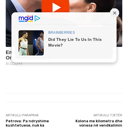
ARTIKULLI PARAPRAK
ARTIKULLI TJETËR
Petrova: Pa ndryshime
Kolona me kilometra dhe
kushtetuese, nuk ka
vonesa në vendkalimin