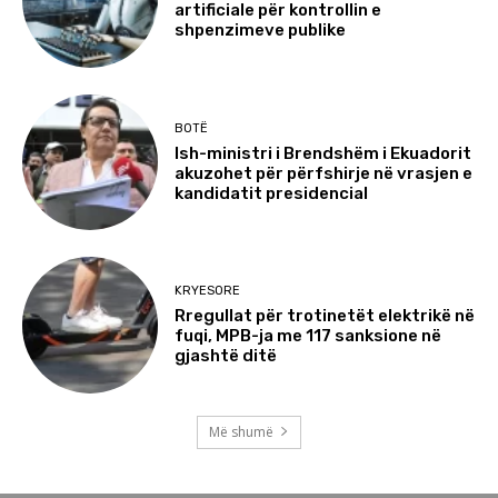
artificiale për kontrollin e
shpenzimeve publike
BOTË
Ish-ministri i Brendshëm i Ekuadorit
akuzohet për përfshirje në vrasjen e
kandidatit presidencial
KRYESORE
Rregullat për trotinetët elektrikë në
fuqi, MPB-ja me 117 sanksione në
gjashtë ditë
Më shumë