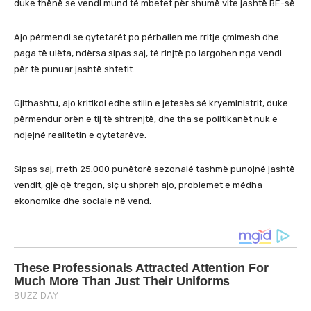
duke thënë se vendi mund të mbetet për shumë vite jashtë BE-së.
Ajo përmendi se qytetarët po përballen me rritje çmimesh dhe
paga të ulëta, ndërsa sipas saj, të rinjtë po largohen nga vendi
për të punuar jashtë shtetit.
Gjithashtu, ajo kritikoi edhe stilin e jetesës së kryeministrit, duke
përmendur orën e tij të shtrenjtë, dhe tha se politikanët nuk e
ndjejnë realitetin e qytetarëve.
Sipas saj, rreth 25.000 punëtorë sezonalë tashmë punojnë jashtë
vendit, gjë që tregon, siç u shpreh ajo, problemet e mëdha
ekonomike dhe sociale në vend.