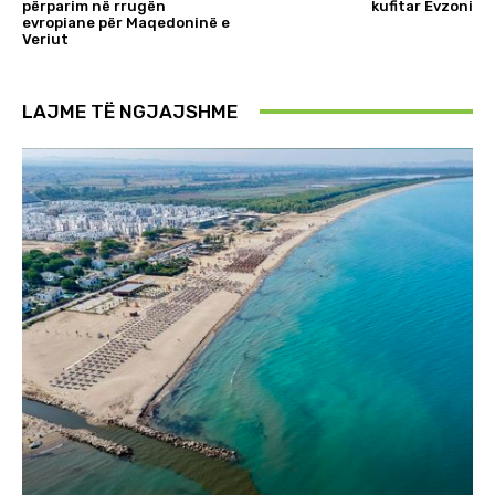
përparim në rrugën
kufitar Evzoni
evropiane për Maqedoninë e
Veriut
LAJME TË NGJAJSHME