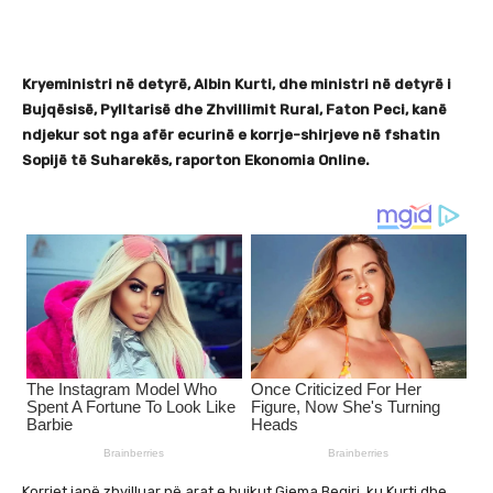
Kryeministri në detyrë, Albin Kurti, dhe ministri në detyrë i
Bujqësisë, Pylltarisë dhe Zhvillimit Rural, Faton Peci, kanë
ndjekur sot nga afër ecurinë e korrje-shirjeve në fshatin
Sopijë të Suharekës, raporton Ekonomia Online.
Korrjet janë zhvilluar në arat e bujkut Gjema Beqiri, ku Kurti dhe