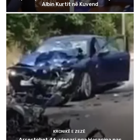
Albin Kurtit në Kuvend
KRONIKË E ZEZË
Arrestohet 46-vjeçari nga Haraçina pas