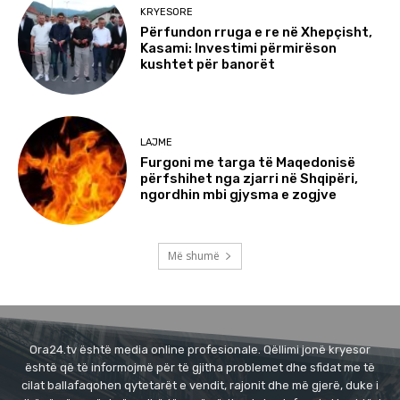
KRYESORE
Përfundon rruga e re në Xhepçisht,
Kasami: Investimi përmirëson
kushtet për banorët
LAJME
Furgoni me targa të Maqedonisë
përfshihet nga zjarri në Shqipëri,
ngordhin mbi gjysma e zogjve
Më shumë
Ora24.tv është media online profesionale. Qëllimi jonë kryesor
është që të informojmë për të gjitha problemet dhe sfidat me të
cilat ballafaqohen qytetarët e vendit, rajonit dhe më gjerë, duke i