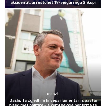
aksidentit, arrestohet 19-vjeçari nga Shkupi
KOSOVË
Gashi: Ta zgjedhim kryeparlamentarin, pastaj
bisedimet politike – s’kemi nevojë për kriza të