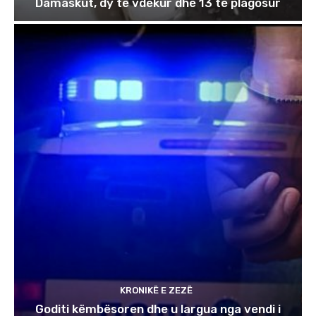
Damaskut, dy të vdekur dhe 13 të plagosur
KRONIKË E ZEZË
Goditi këmbësoren dhe u largua nga vendi i