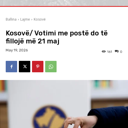
Ballina
Lajme
Kosovë
Kosovë/ Votimi me postë do të
fillojë më 21 maj
May 19, 2026
161
0