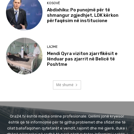
KOSOVË
Abdixhiku: Po punojmë për të
shmangur zgjedhjet, LDK kërkon
përfaqësim në institucione
LAJME
Mendi Qyra viziton zjarrfikësit e
lënduar pas zjarrit në Belicë të
Poshtme
Më shumë
Ora24.tv është media online profesionale. Qëllimi jonë kryesor
është që të informojmë për të gjitha problemet dhe sfidat me të
cilat ballafaqohen qytetarët e vendit, rajonit dhe më gjerë, duke i