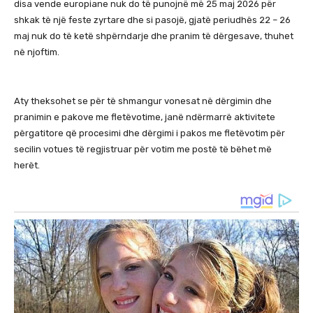
disa vende europiane nuk do të punojnë më 25 maj 2026 për
shkak të një feste zyrtare dhe si pasojë, gjatë periudhës 22 – 26
maj nuk do të ketë shpërndarje dhe pranim të dërgesave, thuhet
në njoftim.
Aty theksohet se për të shmangur vonesat në dërgimin dhe
pranimin e pakove me fletëvotime, janë ndërmarrë aktivitete
përgatitore që procesimi dhe dërgimi i pakos me fletëvotim për
secilin votues të regjistruar për votim me postë të bëhet më
herët.