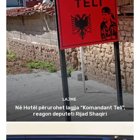
LAJME
Në Hotël përurohet lagjja “Komandant Teli”,
reagon deputeti Rijad Shaqiri