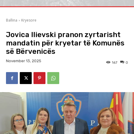
Ballina
Kryesore
Jovica Ilievski pranon zyrtarisht
mandatin për kryetar të Komunës
së Bërvenicës
November 13, 2025
167
0