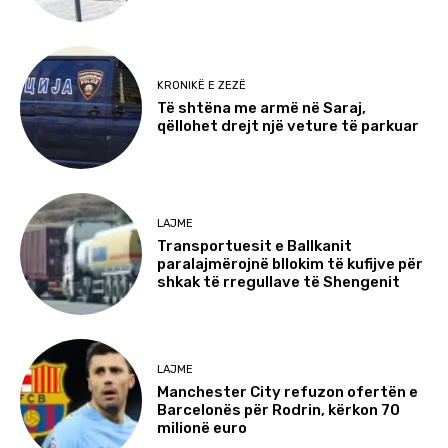
KRONIKË E ZEZË
Të shtëna me armë në Saraj,
qëllohet drejt një veture të parkuar
LAJME
Transportuesit e Ballkanit
paralajmërojnë bllokim të kufijve për
shkak të rregullave të Shengenit
LAJME
Manchester City refuzon ofertën e
Barcelonës për Rodrin, kërkon 70
milionë euro