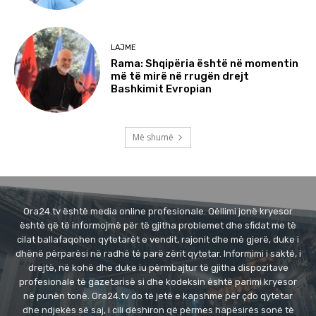
LAJME
Rama: Shqipëria është në momentin
më të mirë në rrugën drejt
Bashkimit Evropian
Më shumë
Ora24.tv është media online profesionale. Qëllimi jonë kryesor
është që të informojmë për të gjitha problemet dhe sfidat me të
cilat ballafaqohen qytetarët e vendit, rajonit dhe më gjerë, duke i
dhënë përparësi në radhë të parë zërit qytetar. Informimi i saktë, i
drejtë, në kohë dhe duke iu përmbajtur të gjitha dispozitave
profesionale të gazetarisë si dhe kodeksin është parimi kryesor
në punën tonë. Ora24.tv do të jetë e kapshme për çdo qytetar
dhe ndjekës së saj, i cili dëshiron që përmes hapësirës sonë të