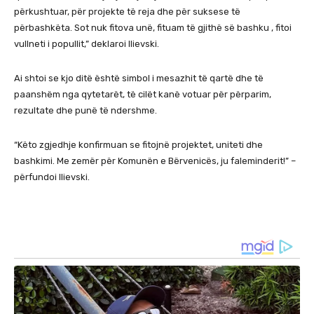
përkushtuar, për projekte të reja dhe për suksese të
përbashkëta. Sot nuk fitova unë, fituam të gjithë së bashku , fitoi
vullneti i popullit,” deklaroi Ilievski.
Ai shtoi se kjo ditë është simbol i mesazhit të qartë dhe të
paanshëm nga qytetarët, të cilët kanë votuar për përparim,
rezultate dhe punë të ndershme.
“Këto zgjedhje konfirmuan se fitojnë projektet, uniteti dhe
bashkimi. Me zemër për Komunën e Bërvenicës, ju faleminderit!” –
përfundoi Ilievski.