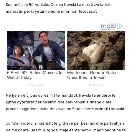
Komunës së Bërvenicës, Jovica Ilievski ka marrë zyrtarisht
mandatin për kryetar komune informon Tetovasot.
Në fjalën e tij pas dorëzimit të mandatit, Ilievski falënderoi të
gjithë qytetarët për besimin dhe përkrahjen e dhënë gjatë
procesit zgjedhor, duke theksuar se fitues është vullneti i popullit.
Ju falemnderoj sinqerisht të gjithëve për besimin dhe përkrahjen
që ma dhatë. Besimi juaj ndaj meje është motiv i madh për punë të