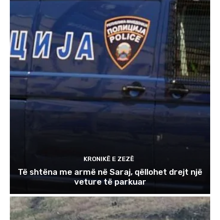
KRONIKË E ZEZË
Të shtëna me armë në Saraj, qëllohet drejt një
veture të parkuar