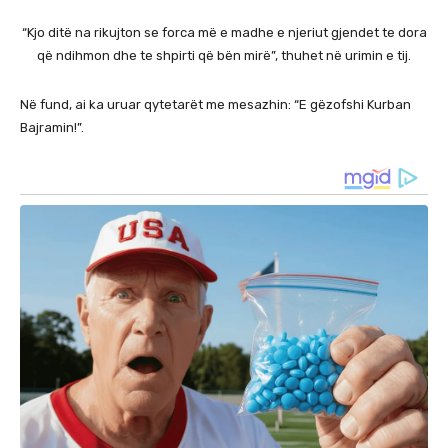
“Kjo ditë na rikujton se forca më e madhe e njeriut gjendet te dora
që ndihmon dhe te shpirti që bën mirë”, thuhet në urimin e tij.
Në fund, ai ka uruar qytetarët me mesazhin: “E gëzofshi Kurban
Bajramin!”.