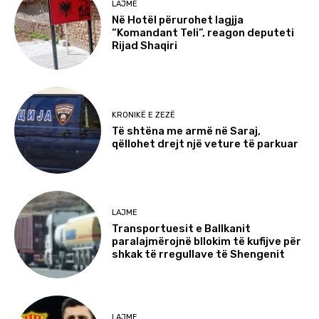
LAJME
Në Hotël përurohet lagjja
“Komandant Teli”, reagon deputeti
Rijad Shaqiri
KRONIKË E ZEZË
Të shtëna me armë në Saraj,
qëllohet drejt një veture të parkuar
LAJME
Transportuesit e Ballkanit
paralajmërojnë bllokim të kufijve për
shkak të rregullave të Shengenit
LAJME