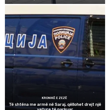
KRONIKË E ZEZË
Të shtëna me armë në Saraj, qëllohet drejt një
veture të parkuar