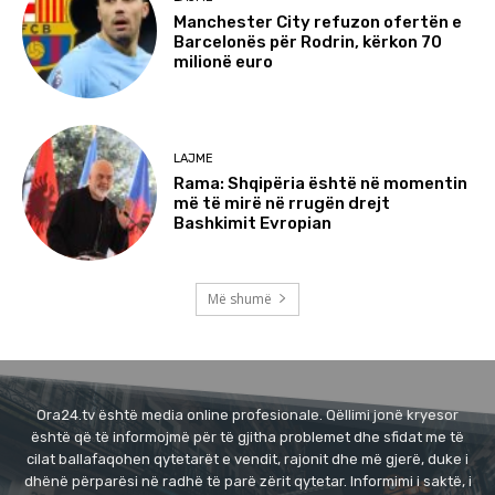
Manchester City refuzon ofertën e
Barcelonës për Rodrin, kërkon 70
milionë euro
LAJME
Rama: Shqipëria është në momentin
më të mirë në rrugën drejt
Bashkimit Evropian
Më shumë
Ora24.tv është media online profesionale. Qëllimi jonë kryesor
është që të informojmë për të gjitha problemet dhe sfidat me të
cilat ballafaqohen qytetarët e vendit, rajonit dhe më gjerë, duke i
dhënë përparësi në radhë të parë zërit qytetar. Informimi i saktë, i