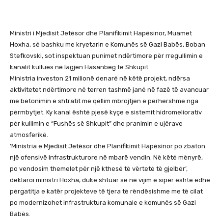
Ministri i Mjedisit Jetësor dhe Planifikimit Hapësinor, Muamet
Hoxha, së bashku me kryetarin e Komunës së Gazi Babës, Boban
Stefkovski, sot inspektuan punimet ndërtimore për rregullimin e
kanalit kullues në lagjen Hasanbeg të Shkupit.
Ministria investon 21 milionë denarë në këtë projekt, ndërsa
aktivitetet ndërtimore në terren tashmë janë në fazë të avancuar
me betonimin e shtratit me qëllim mbrojtjen e përhershme nga
përmbytjet. Ky kanal është pjesë kyçe e sistemit hidromeliorativ
për kullimin e “Fushës së Shkupit” dhe pranimin e ujërave
atmosferikë.
‘Ministria e Mjedisit Jetësor dhe Planifikimit Hapësinor po zbaton
një ofensivë infrastrukturore në mbarë vendin. Në këtë mënyrë,
po vendosim themelet për një kthesë të vërtetë të gjelbër’,
deklaroi ministri Hoxha, duke shtuar se në vijim e sipër është edhe
përgatitja e katër projekteve të tjera të rëndësishme me të cilat
po modernizohet infrastruktura komunale e komunës së Gazi
Babës.