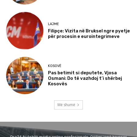
LAJME
Filipçe: Vizita në Bruksel ngre pyetje
për procesin e eurointegrimeve
KOSOVË
Pas betimit si deputete, Vjosa
Osmani: Do të vazhdoj t’i shërbej
Kosovës
Më shumë
Ora24.tv është media online profesionale. Qëllimi jonë kryesor