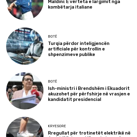
Maldini: E vërteta e largimit nga
kombëtarja italiane
BOTË
Turqia përdor inteligjencën
artificiale për kontrollin e
shpenzimeve publike
BOTË
Ish-ministri i Brendshëm i Ekuadorit
akuzohet për përfshirje në vrasjen e
kandidatit presidencial
KRYESORE
Rregullat për trotinetët elektrikë në