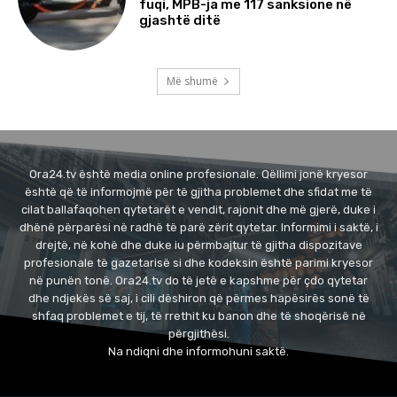
fuqi, MPB-ja me 117 sanksione në
gjashtë ditë
Më shumë
Ora24.tv është media online profesionale. Qëllimi jonë kryesor
është që të informojmë për të gjitha problemet dhe sfidat me të
cilat ballafaqohen qytetarët e vendit, rajonit dhe më gjerë, duke i
dhënë përparësi në radhë të parë zërit qytetar. Informimi i saktë, i
drejtë, në kohë dhe duke iu përmbajtur të gjitha dispozitave
profesionale të gazetarisë si dhe kodeksin është parimi kryesor
në punën tonë. Ora24.tv do të jetë e kapshme për çdo qytetar
dhe ndjekës së saj, i cili dëshiron që përmes hapësirës sonë të
shfaq problemet e tij, të rrethit ku banon dhe të shoqërisë në
përgjithësi.
Na ndiqni dhe informohuni saktë.