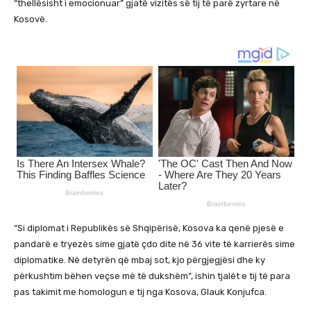
“thellësisht i emocionuar” gjatë vizitës së tij të parë zyrtare në
Kosovë.
“Si diplomat i Republikës së Shqipërisë, Kosova ka qenë pjesë e
pandarë e tryezës sime gjatë çdo dite në 36 vite të karrierës sime
diplomatike. Në detyrën që mbaj sot, kjo përgjegjësi dhe ky
përkushtim bëhen veçse më të dukshëm”, ishin tjalët e tij të para
pas takimit me homologun e tij nga Kosova, Glauk Konjufca.