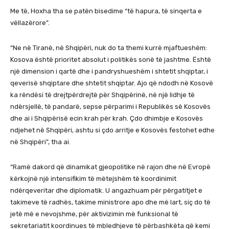
Me të, Hoxha tha se patën bisedime “të hapura, të sinqerta e
vëllazërore”.
“Ne në Tiranë, në Shqipëri, nuk do ta themi kurrë mjaftueshëm:
Kosova është prioritet absolut i politikës sonë të jashtme. Është
një dimension i qartë dhe i pandryshueshëm i shtetit shqiptar, i
qeverisë shqiptare dhe shtetit shqiptar. Ajo që ndodh në Kosovë
ka rëndësi të drejtpërdrejtë për Shqipërinë, në një lidhje të
ndërsjellë, të pandarë, sepse përparimi i Republikës së Kosovës
dhe ai i Shqipërisë ecin krah për krah. Çdo dhimbje e Kosovës
ndjehet në Shqipëri, ashtu si çdo arritje e Kosovës festohet edhe
në Shqipëri”, tha ai.
“Ramë dakord që dinamikat gjeopolitike në rajon dhe në Evropë
kërkojnë një intensifikim të mëtejshëm të koordinimit
ndërqeveritar dhe diplomatik. U angazhuam për përgatitjet e
takimeve të radhës, takime ministrore apo dhe më lart, siç do të
jetë më e nevojshme, për aktivizimin më funksional të
sekretariatit koordinues të mbledhjeve të përbashkëta që kemi