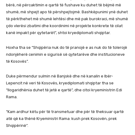
bërë, në përcaktimin e qartë të fushave ku duhet të bëjmë më
shumë, më shpejt apo të përshpejtojmë. Bashkëpunimi ynë duhet
të përkthehet më shumë lehtësi dhe më pak burokraci, më shumë
çdo vlerësi zbatimi dhe koordinimi në projekte konkrete të cilat
kanë impakt për qytetarët”, shtoi kryediplomati shqiptar.
Hoxha tha se “Shqipëria nuk do të pranojë e as nuk do të tolerojë
ndonjëherë cenimin e sigurisë së qytetarëve dhe institucioneve
të Kosovës”.
Duke përmendur sulmin në Banjskë dhe në kanalin e Ibër-
Lepencit në veri të Kosovës, kryediplomati shqiptar tha se
“llogaridhënia duhet të jetë e qartë”, dhe citoi kryeministrin Edi
Rama.
“Kam ardhur këtu për të transmetuar dhe për të theksuar qartë
atë që ka thënë Kryeministri Rama: kush prek Kosovën, prek
Shqipërinë”.