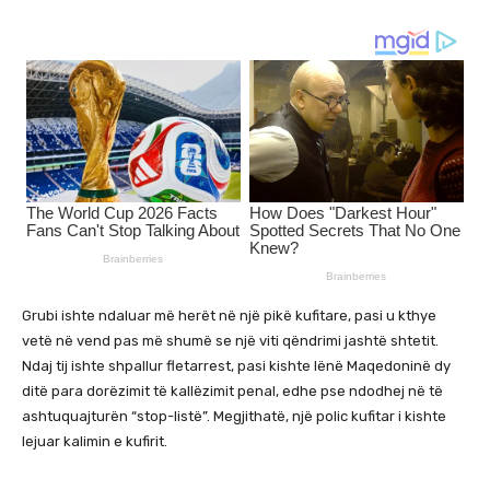
Grubi ishte ndaluar më herët në një pikë kufitare, pasi u kthye
vetë në vend pas më shumë se një viti qëndrimi jashtë shtetit.
Ndaj tij ishte shpallur fletarrest, pasi kishte lënë Maqedoninë dy
ditë para dorëzimit të kallëzimit penal, edhe pse ndodhej në të
ashtuquajturën “stop-listë”. Megjithatë, një polic kufitar i kishte
lejuar kalimin e kufirit.