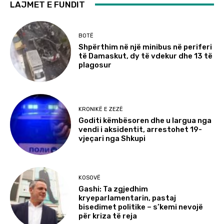
LAJMET E FUNDIT
BOTË
Shpërthim në një minibus në periferi
të Damaskut, dy të vdekur dhe 13 të
plagosur
KRONIKË E ZEZË
Goditi këmbësoren dhe u largua nga
vendi i aksidentit, arrestohet 19-
vjeçari nga Shkupi
KOSOVË
Gashi: Ta zgjedhim
kryeparlamentarin, pastaj
bisedimet politike – s’kemi nevojë
për kriza të reja