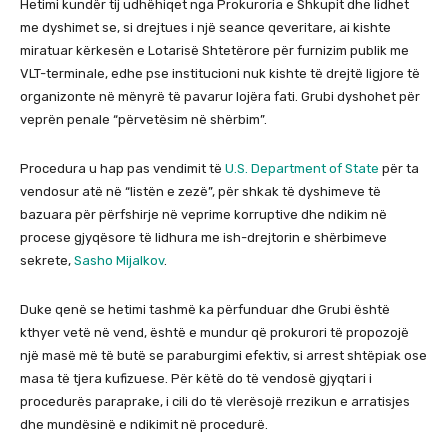
Hetimi kundër tij udhëhiqet nga Prokuroria e Shkupit dhe lidhet
me dyshimet se, si drejtues i një seance qeveritare, ai kishte
miratuar kërkesën e Lotarisë Shtetërore për furnizim publik me
VLT-terminale, edhe pse institucioni nuk kishte të drejtë ligjore të
organizonte në mënyrë të pavarur lojëra fati. Grubi dyshohet për
veprën penale “përvetësim në shërbim”.
Procedura u hap pas vendimit të
U.S. Department of State
për ta
vendosur atë në “listën e zezë”, për shkak të dyshimeve të
bazuara për përfshirje në veprime korruptive dhe ndikim në
procese gjyqësore të lidhura me ish-drejtorin e shërbimeve
sekrete,
Sasho Mijalkov
.
Duke qenë se hetimi tashmë ka përfunduar dhe Grubi është
kthyer vetë në vend, është e mundur që prokurori të propozojë
një masë më të butë se paraburgimi efektiv, si arrest shtëpiak ose
masa të tjera kufizuese. Për këtë do të vendosë gjyqtari i
procedurës paraprake, i cili do të vlerësojë rrezikun e arratisjes
dhe mundësinë e ndikimit në procedurë.