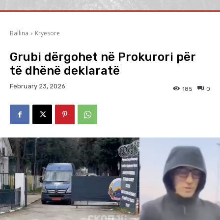
Ballina
Kryesore
Grubi dërgohet në Prokurori për
të dhënë deklaratë
February 23, 2026
185
0