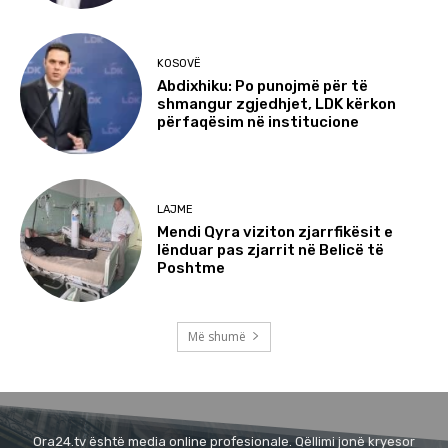
KOSOVË
Abdixhiku: Po punojmë për të
shmangur zgjedhjet, LDK kërkon
përfaqësim në institucione
LAJME
Mendi Qyra viziton zjarrfikësit e
lënduar pas zjarrit në Belicë të
Poshtme
Më shumë
Ora24.tv është media online profesionale. Qëllimi jonë kryesor