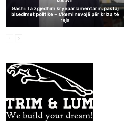
KOSOVË
Gashi: Ta zgjedhim kryeparlamentarin, pastaj
bisedimet politike – s’kemi nevojë për kriza të
reja