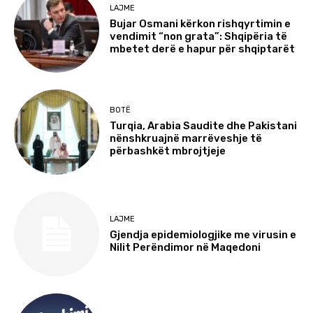
LAJME
Bujar Osmani kërkon rishqyrtimin e
vendimit “non grata”: Shqipëria të
mbetet derë e hapur për shqiptarët
BOTË
Turqia, Arabia Saudite dhe Pakistani
nënshkruajnë marrëveshje të
përbashkët mbrojtjeje
LAJME
Gjendja epidemiologjike me virusin e
Nilit Perëndimor në Maqedoni