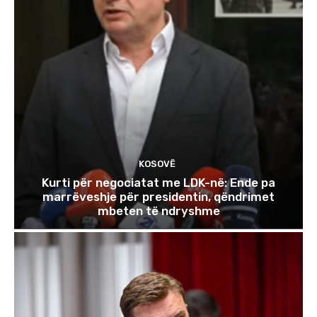
KOSOVË
Kurti për negociatat me LDK-në: Ende pa
marrëveshje për presidentin, qëndrimet
mbeten të ndryshme