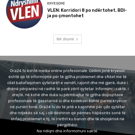
KRYESORE
VLEN: Korridori 8 po ndërtohet, BDI-
ja po çmontohet
Më shumë
Ora24.tv është media online profesionale. Qëllimi jonë kryesor
është që të informojmë për të gjitha problemet dhe sfidat me të
cilat ballafaqohen qytetarët e vendit, rajonit dhe më gjerë, duke i
dhënë përparësi në radhë të parë zërit qytetar. Informimi i saktë, i
drejtë, në kohë dhe duke iu përmbajtur të gjitha dispozitave
profesionale të gazetarisë si dhe kodeksin është parimi kryesor
në punën tonë. Ora24.tv do të jetë e kapshme për çdo qytetar
dhe ndjekës së saj, i cili dëshiron që përmes hapësirës sonë të
shfaq problemet e tij, të rrethit ku banon dhe të shoqërisë në
përgjithësi.
Na ndiqni dhe informohuni saktë.