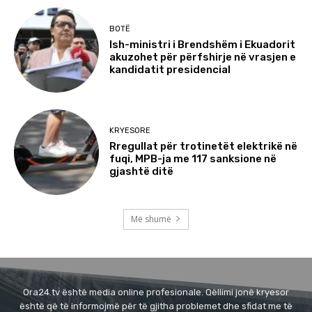
BOTË
Ish-ministri i Brendshëm i Ekuadorit
akuzohet për përfshirje në vrasjen e
kandidatit presidencial
KRYESORE
Rregullat për trotinetët elektrikë në
fuqi, MPB-ja me 117 sanksione në
gjashtë ditë
Më shumë
Ora24.tv është media online profesionale. Qëllimi jonë kryesor
është që të informojmë për të gjitha problemet dhe sfidat me të