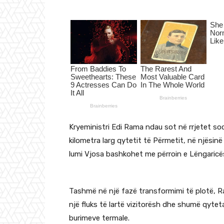
Kryeministri Edi Rama ndau sot në rrjetet so
kilometra larg qytetit të Përmetit, në njësin
lumi Vjosa bashkohet me përroin e Lëngaricë
Tashmë në një fazë transformimi të plotë, R
një fluks të lartë vizitorësh dhe shumë qyte
burimeve termale.