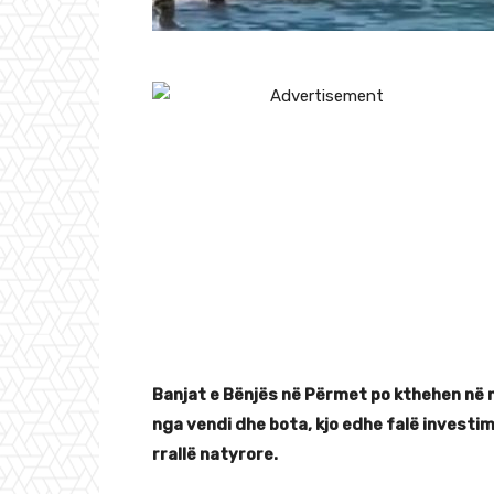
Banjat e Bënjës në Përmet po kthehen në nj
nga vendi dhe bota, kjo edhe falë investi
rrallë natyrore.