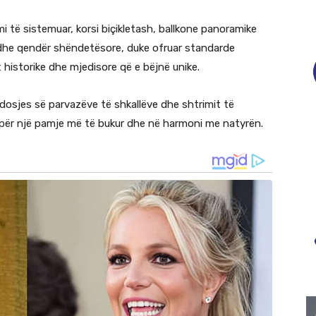
mi të sistemuar, korsi biçikletash, ballkone panoramike
e dhe qendër shëndetësore, duke ofruar standarde
 historike dhe mjedisore që e bëjnë unike.
ndosjes së parvazëve të shkallëve dhe shtrimit të
për një pamje më të bukur dhe në harmoni me natyrën.