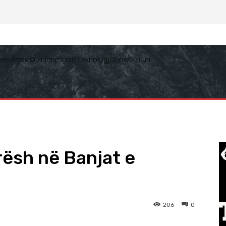
hëndetësi
Opinione
Sport
Teknologji
Showbiz
Fun
orësh në Banjat e
206
0