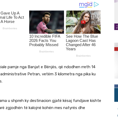
ciale pamje nga Banjat e Bënjës, që ndodhen rreth 14
ë administrative Petran, vetëm 3 kilometra nga pika ku
s.
ama u shpreh ky destinacion gjatë kësaj fundjave kishte
tarë zgjodhën të kalojnë kohën mes natyrës dhe