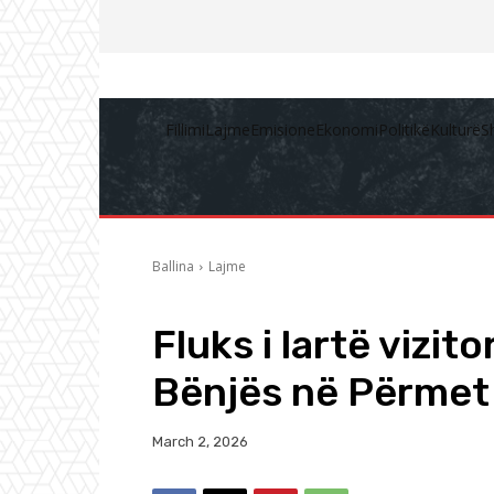
Fillimi
Lajme
Emisione
Ekonomi
Politikë
Kulturë
S
Ballina
Lajme
Fluks i lartë vizit
Bënjës në Përmet
March 2, 2026