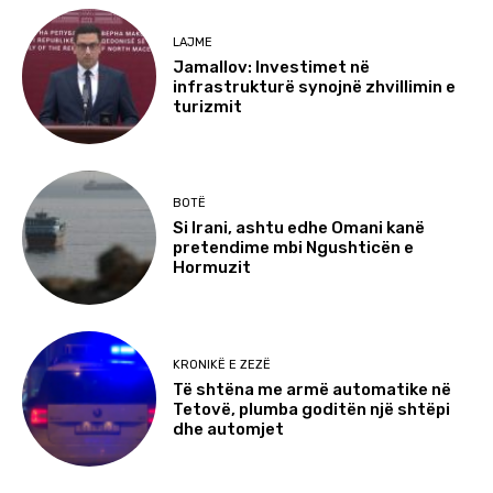
LAJME
Jamallov: Investimet në
infrastrukturë synojnë zhvillimin e
turizmit
BOTË
Si Irani, ashtu edhe Omani kanë
pretendime mbi Ngushticën e
Hormuzit
KRONIKË E ZEZË
Të shtëna me armë automatike në
Tetovë, plumba goditën një shtëpi
dhe automjet