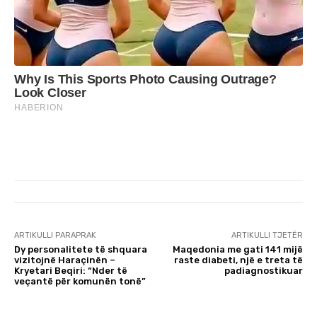
ARTIKULLI PARAPRAK
ARTIKULLI TJETËR
Dy personalitete të shquara
Maqedonia me gati 141 mijë
vizitojnë Haraçinën –
raste diabeti, një e treta të
Kryetari Beqiri: “Nder të
padiagnostikuar
veçantë për komunën tonë”