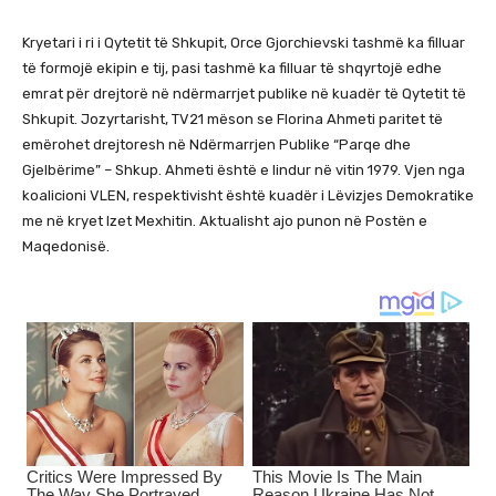
Kryetari i ri i Qytetit të Shkupit, Orce Gjorchievski tashmë ka filluar
të formojë ekipin e tij, pasi tashmë ka filluar të shqyrtojë edhe
emrat për drejtorë në ndërmarrjet publike në kuadër të Qytetit të
Shkupit. Jozyrtarisht, TV21 mëson se Florina Ahmeti paritet të
emërohet drejtoresh në Ndërmarrjen Publike “Parqe dhe
Gjelbërime” – Shkup. Ahmeti është e lindur në vitin 1979. Vjen nga
koalicioni VLEN, respektivisht është kuadër i Lëvizjes Demokratike
me në kryet Izet Mexhitin. Aktualisht ajo punon në Postën e
Maqedonisë.