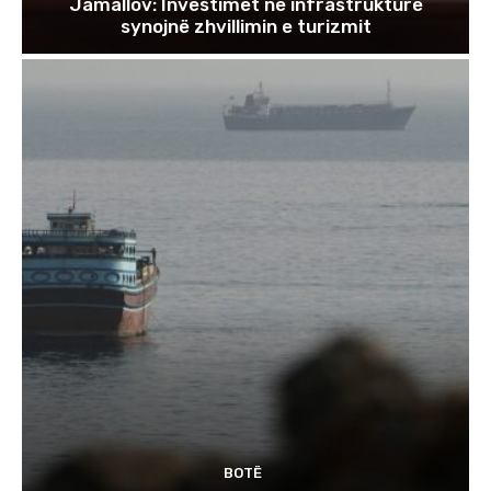
Jamallov: Investimet në infrastrukturë
synojnë zhvillimin e turizmit
BOTË