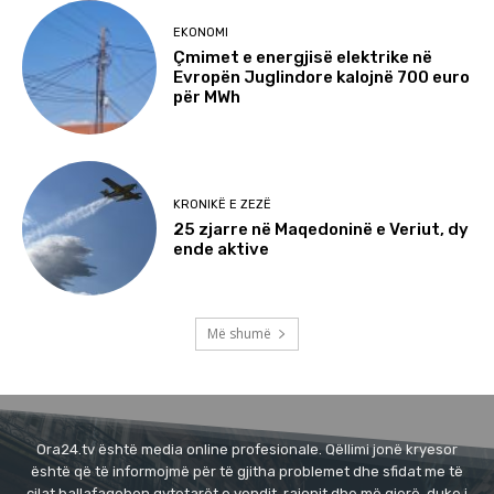
EKONOMI
Çmimet e energjisë elektrike në
Evropën Juglindore kalojnë 700 euro
për MWh
KRONIKË E ZEZË
25 zjarre në Maqedoninë e Veriut, dy
ende aktive
Më shumë
Ora24.tv është media online profesionale. Qëllimi jonë kryesor
është që të informojmë për të gjitha problemet dhe sfidat me të
cilat ballafaqohen qytetarët e vendit, rajonit dhe më gjerë, duke i