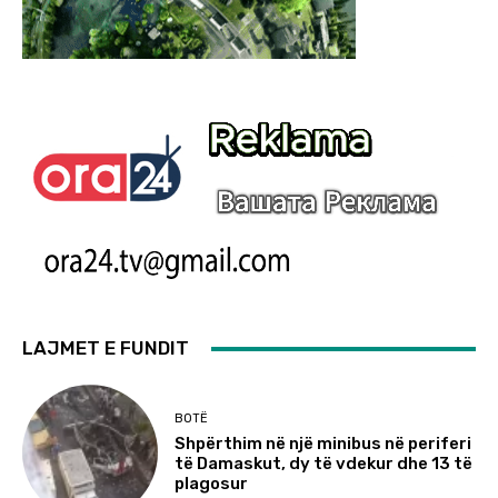
LAJMET E FUNDIT
BOTË
Shpërthim në një minibus në periferi
të Damaskut, dy të vdekur dhe 13 të
plagosur