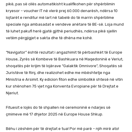
pikë, pas së cilës automatikisht kualifikohen për shpërblimin
kryesor – voucher IT në vlerë prej 60.000 denarësh, ndërsa 10
lojtarët e renditur më lart në tabelë do të marrin shpërblime
speciale nga ambasadat e vendeve anëtare të BE-së. Loja mund
të luhet pakufi herë gjatë gjithë periudhës, ndërsa pikë sjellin
vetëm përgjigjet e sakta dhe të dhëna me kohë.
“Navigator” është rezultat i angazhimit të përbashkët të Europe
House, Zyrës së Kombeve të Bashkuara në Maqedoninë e Veriut,
shoqatës për krijim të lojërave “Galaktik Omnivore”, Shoqatës së
Juristëve të Rinj, dhe realizohet edhe me mbështetje nga
Ministria e Arsimit. Ky edicion fiton edhe simbolikë shtesë në vitin
kur shënohen 75 vjet nga Konventa Evropiane për të Drejtat e
Njeriut.
Fituesit e lojës do të shpallen në ceremoninë e ndarjes së
çmimeve më 17 dhjetor 2025 në Europe House Shkup.
Bëhu i zëshëm për të drejtat e tua! Por më parë – njih mirë ato!