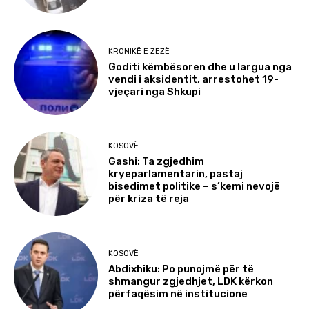
KRONIKË E ZEZË
Goditi këmbësoren dhe u largua nga
vendi i aksidentit, arrestohet 19-
vjeçari nga Shkupi
KOSOVË
Gashi: Ta zgjedhim
kryeparlamentarin, pastaj
bisedimet politike – s’kemi nevojë
për kriza të reja
KOSOVË
Abdixhiku: Po punojmë për të
shmangur zgjedhjet, LDK kërkon
përfaqësim në institucione