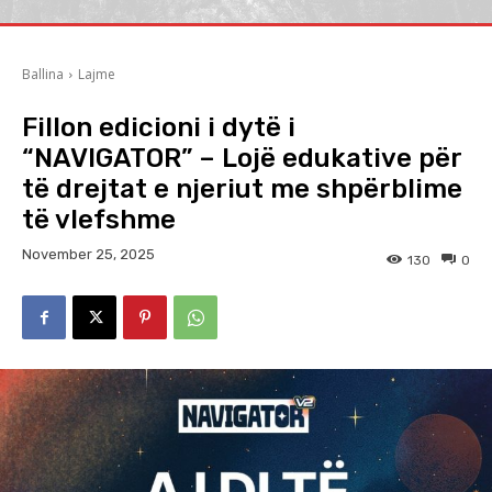
Ballina
Lajme
Fillon edicioni i dytë i
“NAVIGATOR” – Lojë edukative për
të drejtat e njeriut me shpërblime
të vlefshme
November 25, 2025
130
0