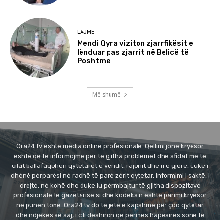
LAJME
Mendi Qyra viziton zjarrfikësit e
lënduar pas zjarrit në Belicë të
Poshtme
Më shumë
Ora24.tv është media online profesionale. Qëllimi jonë kryesor
është që të informojmë për të gjitha problemet dhe sfidat me të
cilat ballafaqohen qytetarët e vendit, rajonit dhe më gjerë, duke i
dhënë përparësi në radhë të parë zërit qytetar. Informimi i saktë, i
drejtë, në kohë dhe duke iu përmbajtur të gjitha dispozitave
profesionale të gazetarisë si dhe kodeksin është parimi kryesor
në punën tonë. Ora24.tv do të jetë e kapshme për çdo qytetar
dhe ndjekës së saj, i cili dëshiron që përmes hapësirës sonë të