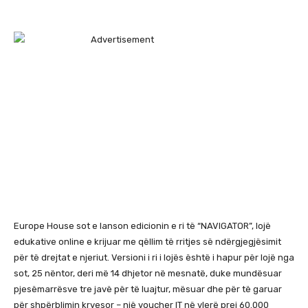
Europe House sot e lanson edicionin e ri të “NAVIGATOR”, lojë
edukative online e krijuar me qëllim të rritjes së ndërgjegjësimit
për të drejtat e njeriut. Versioni i ri i lojës është i hapur për lojë nga
sot, 25 nëntor, deri më 14 dhjetor në mesnatë, duke mundësuar
pjesëmarrësve tre javë për të luajtur, mësuar dhe për të garuar
për shpërblimin kryesor – një voucher IT në vlerë prej 60.000