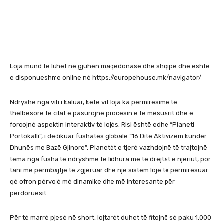
Loja mund të luhet në gjuhën maqedonase dhe shqipe dhe është
e disponueshme online në https://europehouse.mk/navigator/
Ndryshe nga viti i kaluar, këtë vit loja ka përmirësime të
thelbësore të cilat e pasurojnë procesin e të mësuarit dhe e
forcojnë aspektin interaktiv të lojës. Risi është edhe “Planeti
Portokalli”, i dedikuar fushatës globale “16 Ditë Aktivizëm kundër
Dhunës me Bazë Gjinore”. Planetët e tjerë vazhdojnë të trajtojnë
tema nga fusha të ndryshme të lidhura me të drejtat e njeriut, por
tani me përmbajtje të zgjeruar dhe një sistem loje të përmirësuar
që ofron përvojë më dinamike dhe më interesante për
përdoruesit.
Për të marrë pjesë në short, lojtarët duhet të fitojnë së paku 1.000